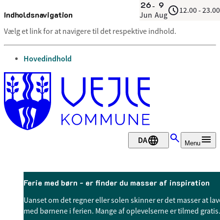
26
9
-
12.00 - 23.00
Indholdsnavigation
Jun
Aug
Vælg et link for at navigere til det respektive indhold.
gå til
Hovedindhold
DA
Menu
Ferie med børn - er finder du masser af inspiration
Uanset om det regner eller solen skinner er det masser at lav
med børnene i ferien. Mange af oplevelserne er tilmed gratis