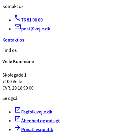
Kontakt os
76 81 00 00
post@vejle.dk
Kontakt os
Find os
Vejle Kommune
Skolegade 1
7100 Vejle
CVR. 29 18 99 00
Se også
Fagfolk.vejle.dk
Åbenhed og indsigt
Privatlivspolitik