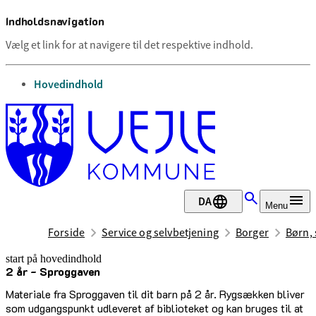
Indholdsnavigation
Vælg et link for at navigere til det respektive indhold.
gå til
Hovedindhold
DA
Menu
Forside
Service og selvbetjening
Borger
Børn, 
start på hovedindhold
2 år - Sproggaven
senest opdateret 3. marts 2026
Materiale fra Sproggaven til dit barn på 2 år. Rygsækken bliver
som udgangspunkt udleveret af biblioteket og kan bruges til at