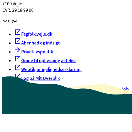
7100 Vejle
CVR. 29 18 99 00
Se også
Fagfolk.vejle.dk
Åbenhed og indsigt
Privatlivspolitik
Guide til oplæsning af tekst
Webtilgængelighedserklæring
Log på Mit Overblik
Akut hjælp
EAN-numre
Oversigt over selvbetjening
Job
Presse