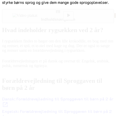
styrke børns sprog og give dem mange gode sprogoplevelser.
Indholdsnavigation
Hvad indeholder rygsækken ved 2 år?
I rygsækken findes to bøger om den lille krokodille, en bog med rim
og remser, et spil, et te-stel med kage og dug. Der er også to sange
og remser samt en forældrevejledning i rygsækken.
Forældrevejledningen er på dansk og oversat til: Engelsk, arabisk,
polsk, rumænsk og tigrinya.
Forældrevejledning til Sproggaven til
børn på 2 år
Dansk: Forældrevejledning til Sproggaven til børn på 2 år
Engelsk: Forældrevejledning til Sproggaven til børn på 2