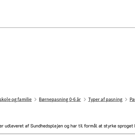
skole og familie
Børnepasning 0-6 år
Typer af pasning
Pa
ver udleveret af Sundhedsplejen og har til formål at styrke sproget