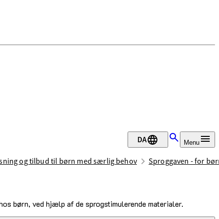
DA
Menu
sning og tilbud til børn med særlig behov
Sproggaven - for bør
 hos børn, ved hjælp af de sprogstimulerende materialer.