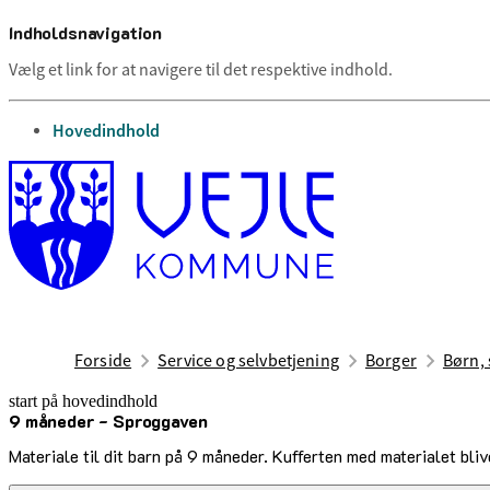
Indholdsnavigation
Vælg et link for at navigere til det respektive indhold.
gå til
Hovedindhold
Forside
Service og selvbetjening
Borger
Børn, 
start på hovedindhold
9 måneder - Sproggaven
senest opdateret 27. februar 2026
Materiale til dit barn på 9 måneder. Kufferten med materialet bli