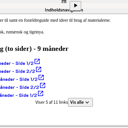
?
Indholdsnavigation
er til samt en forældreguide med ideer til brug af materialerne.
isk, rumænsk og tigrinya.
g (to sider) - 9 måneder
neder - Side 1/2
neder - Side 2/2
måneder - Side 1/2
måneder - Side 2/2
måneder - Side 1/2
Vis alle
Viser 5 af 11 links