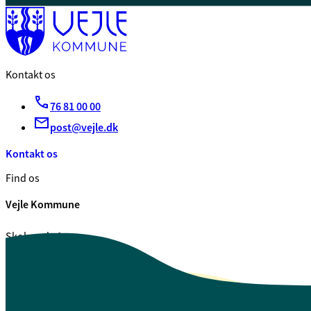
Kontakt os
76 81 00 00
post@vejle.dk
Kontakt os
Find os
Vejle Kommune
Skolegade 1
7100 Vejle
CVR. 29 18 99 00
Se også