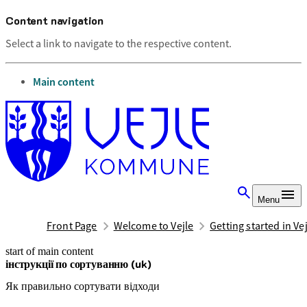
Content navigation
Select a link to navigate to the respective content.
go to
Main content
Menu
Front Page
Welcome to Vejle
Getting started in Ve
start of main content
інструкції по сортуванню (uk)
last updated February 18, 2025
Як правильно сортувати відходи