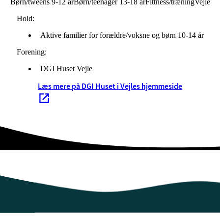
Børn/tweens 9-12 år
Børn/teenager 13-18 år
Fittness/træning
Vejle
Hold:
Aktive familier for forældre/voksne og børn 10-14 år
Forening:
DGI Huset Vejle
Læs mere på DGI Huset i Vejles hjemmeside