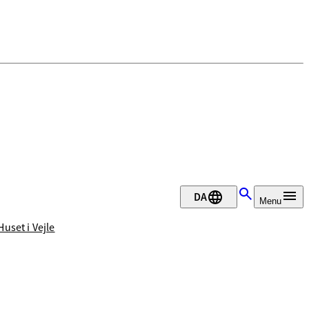
DA
Menu
uset i Vejle