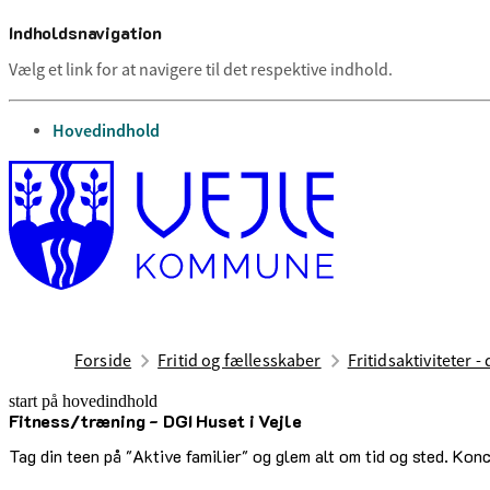
Indholdsnavigation
Vælg et link for at navigere til det respektive indhold.
gå til
Hovedindhold
Forside
Fritid og fællesskaber
Fritidsaktiviteter -
start på hovedindhold
Fitness/træning - DGI Huset i Vejle
senest opdateret 17. februar 2026
Tag din teen på "Aktive familier" og glem alt om tid og sted. Konc