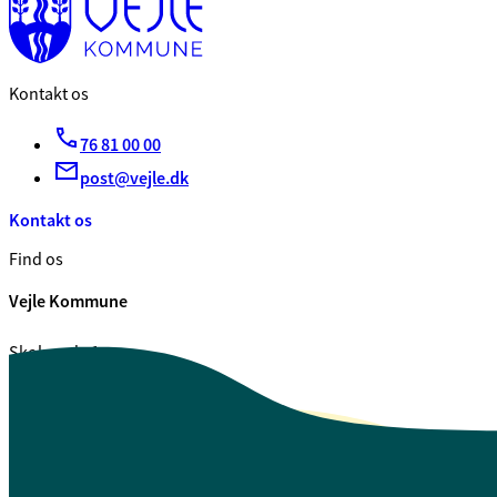
Kontakt os
76 81 00 00
post@vejle.dk
Kontakt os
Find os
Vejle Kommune
Skolegade 1
7100 Vejle
CVR. 29 18 99 00
Se også
Fagfolk.vejle.dk