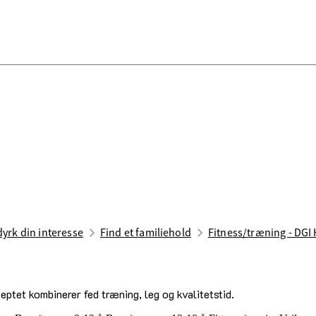
 dyrk din interesse
Find et familiehold
Fitness/træning - DGI H
eptet kombinerer fed træning, leg og kvalitetstid.