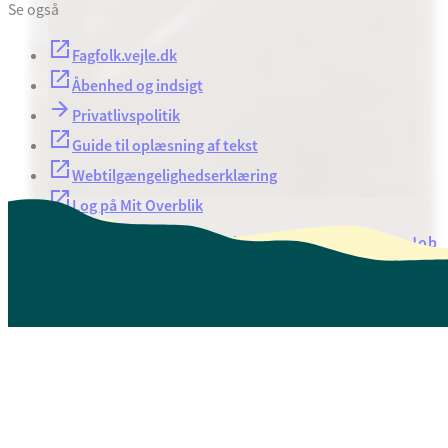
Se også
Fagfolk.vejle.dk
Åbenhed og indsigt
Privatlivspolitik
Guide til oplæsning af tekst
Webtilgængelighedserklæring
Log på Mit Overblik
Akut hjælp
EAN-numre
Oversigt over selvbetjening
Job
Presse