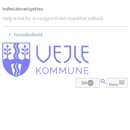
Indholdsnavigation
Vælg et link for at navigere til det respektive indhold.
gå til
Hovedindhold
DA
Menu