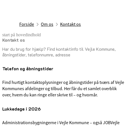
Forside
Om os
Kontakt os
start på hovedindhold
Kontakt os
senest opdateret 9. april 2026
Har du brug for hjælp? Find kontaktinfo til Vejle Kommune,
åbningstider, telefonnumre, adresse
Telefon og åbningstider
Find hurtigt kontaktoplysninger og åbningstider på tværs af Vejle
Kommunes afdelinger og tilbud. Her får du et samlet overblik
over, hvem du kan ringe eller skrive til – og hvornår.
Lukkedage i 2026
Administrationsbygningerne i Vejle Kommune – også JOBVejle