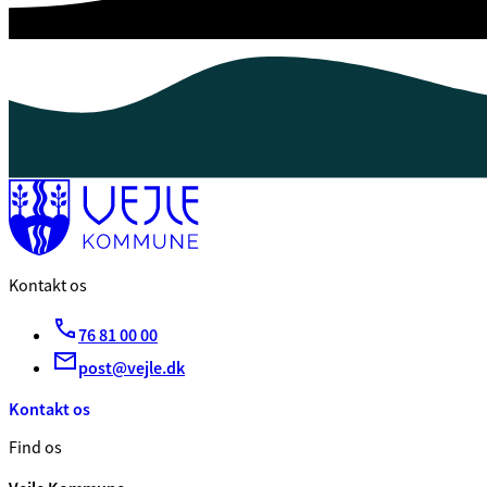
Kontakt os
76 81 00 00
post@vejle.dk
Kontakt os
Find os