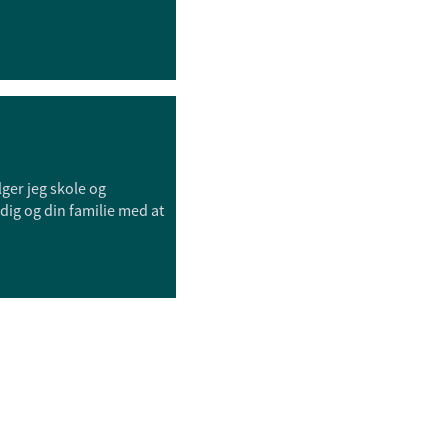
ger jeg skole og
e dig og din familie med at