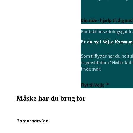
Din side - hjælp til dig und
Kontakt bosætningsguide
Er du ny i Vejle Kommun
Som tilflytter har du helt
daginstitution? Hvilke kult
finde svar.
Flyt til Vejle
Måske har du brug for
Borgerservice