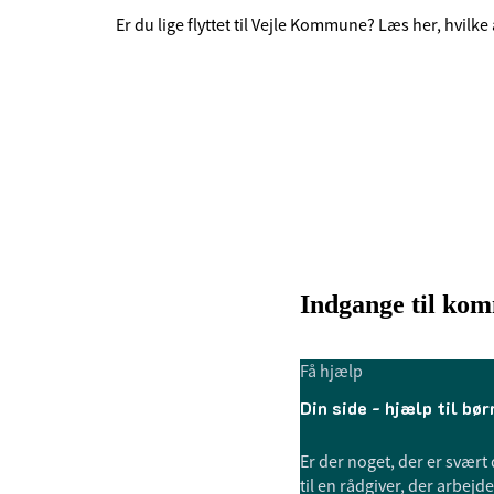
Er du lige flyttet til Vejle Kommune? Læs her, hvilk
Indgange til ko
Få hjælp
Din side - hjælp til bø
Er der noget, der er svært 
til en rådgiver, der arbej