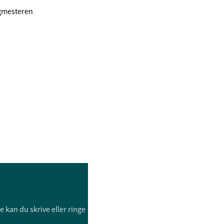
orgmesteren
e kan du skrive eller ringe