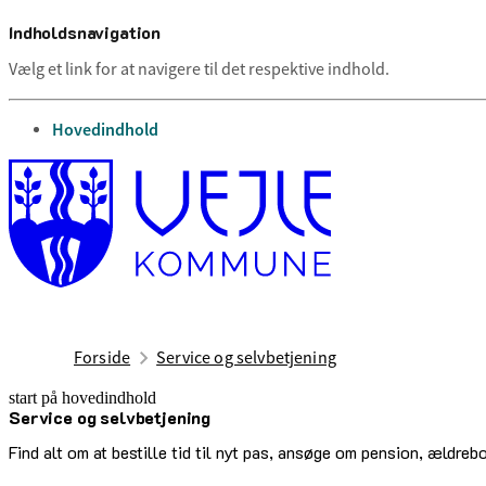
Indholdsnavigation
Vælg et link for at navigere til det respektive indhold.
gå til
Hovedindhold
Forside
Service og selvbetjening
start på hovedindhold
Service og selvbetjening
senest opdateret 29. juni 2026
Find alt om at bestille tid til nyt pas, ansøge om pension, ældrebo