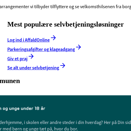
e arrangementer vi tilbyder tilflyttere og se velkomsthilsenen fra b
Mest populære selvbetjeningsløsninger
Log ind i AffaldOnline
Parkerings­afgifter og klage­adgang
Giv et praj
Se alt under selvbetjening
mmunen
rn og unge under 18 år
derhjemme, i skolen eller andre steder i din hverdag? Her på Din sid
der med børn og unge tæt på, hvor du bor.