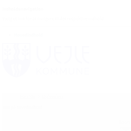
Indholdsnavigation
Vælg et link for at navigere til det respektive indhold.
gå til
Hovedindhold
Forside
Oplevelser
start på hovedindhold
Sport,
meget