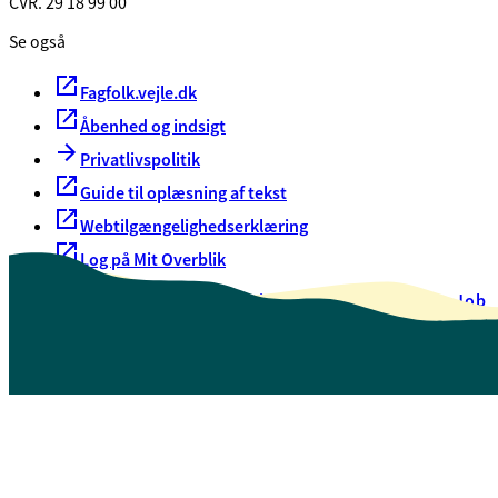
CVR. 29 18 99 00
Se også
Fagfolk.vejle.dk
Åbenhed og indsigt
Privatlivspolitik
Guide til oplæsning af tekst
Webtilgængelighedserklæring
Log på Mit Overblik
Akut hjælp
EAN-numre
Oversigt over selvbetjening
Job
Presse