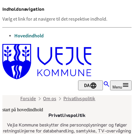
Indholdsnavigation
Vælg et link for at navigere til det respektive indhold.
gå til
Hovedindhold
DA
Menu
Forside
Om os
Privatlivspolitik
start på hovedindhold
Privatlivspolitik
senest opdateret 28. maj 2025
Vejle Kommune beskytter dine personoplysninger og følger
retningslinjerne for databehandling, samtykke, TV-overvågning