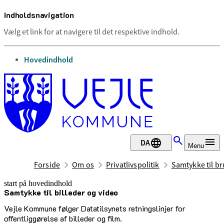
Indholdsnavigation
Vælg et link for at navigere til det respektive indhold.
gå til
Hovedindhold
DA
Menu
Forside
Om os
Privatlivspolitik
Samtykke til br
start på hovedindhold
Samtykke til billeder og video
senest opdateret 6. maj 2025
Vejle Kommune følger Datatilsynets retningslinjer for
offentliggørelse af billeder og film.