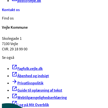
post@vejle.dk
Kontakt os
Find os
Vejle Kommune
Skolegade 1
7100 Vejle
CVR. 29 18 99 00
Se også
Fagfolk.vejle.dk
Åbenhed og indsigt
Privatlivspolitik
Guide til oplæsning af tekst
Webtilgængelighedserklæring
Log på Mit Overblik