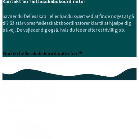
Kontakt en fællesskabskoordinator
Savner du fællesskab - eller har du svært ved at finde noget at gå
til? Så står vores fællesskabskoordinatorer klar til at hjælpe dig
på vej. De vejleder dig også, hvis du leder efter et frivilligjob.
Find en fællesskabskoordinator her
Kontakt os
76 81 00 00
post@vejle.dk