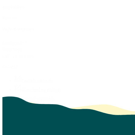
Kontakt os
Find os
Vejle Kommune
Skolegade 1
7100 Vejle
CVR. 29 18 99 00
Se også
Fagfolk.vejle.dk
Åbenhed og indsigt
Privatlivspolitik
Guide til oplæsning af tekst
Webtilgængelighedserklæring
Log på Mit Overblik