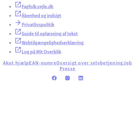
Fagfolk.vejle.dk
Åbenhed og indsigt
Privatlivspolitik
Guide til oplæsning af tekst
Webtilgængelighedserklæring
Log på Mit Overblik
Akut hjælp
EAN-numre
Oversigt over selvbetjening
Job
Presse