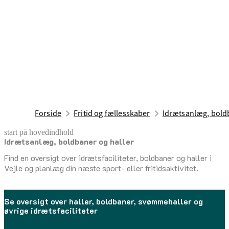
Forside
Fritid og fællesskaber
Idrætsanlæg, boldb
start på hovedindhold
Idrætsanlæg, boldbaner og haller
senest opdateret 13. november 2025
Find en oversigt over idrætsfaciliteter, boldbaner og haller i
Vejle og planlæg din næste sport- eller fritidsaktivitet.
Se oversigt over haller, boldbaner, svømmehaller og
øvrige idrætsfaciliteter