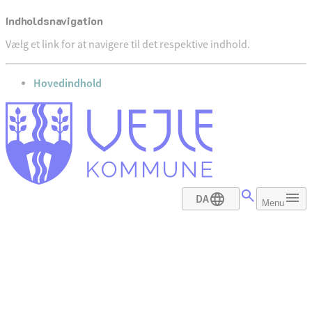
Indholdsnavigation
Vælg et link for at navigere til det respektive indhold.
gå til
Hovedindhold
DA
Menu