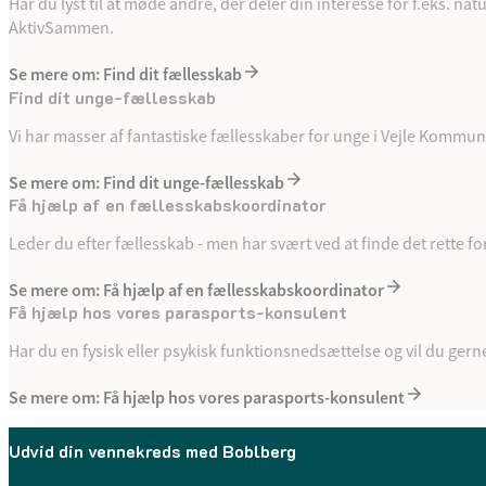
Har du lyst til at møde andre, der deler din interesse for f.eks. na
AktivSammen.
Se mere om: Find dit fællesskab
Find dit unge-fællesskab
Vi har masser af fantastiske fællesskaber for unge i Vejle Kommune
Se mere om: Find dit unge-fællesskab
Få hjælp af en fællesskabskoordinator
Leder du efter fællesskab - men har svært ved at finde det rette fo
Se mere om: Få hjælp af en fællesskabskoordinator
Få hjælp hos vores parasports-konsulent
Har du en fysisk eller psykisk funktionsnedsættelse og vil du gern
Se mere om: Få hjælp hos vores parasports-konsulent
Udvid din vennekreds med Boblberg