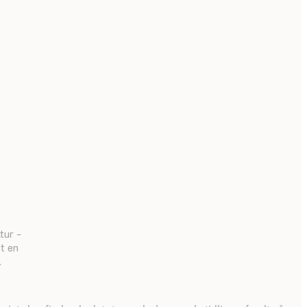
tur -
kt en
.