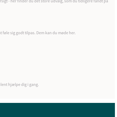
rsigt - her finder du det store udvalg, som du tidligere fandt på
t føle sig godt tilpas. Dem kan du møde her.
lent hjælpe dig i gang.