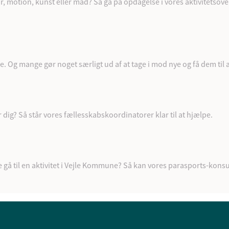
tur, motion, kunst eller mad? Så gå på opdagelse i vores aktivitetsove
. Og mange gør noget særligt ud af at tage i mod nye og få dem til a
r dig? Så står vores fællesskabskoordinatorer klar til at hjælpe.
e gå til en aktivitet i Vejle Kommune? Så kan vores parasports-konsu