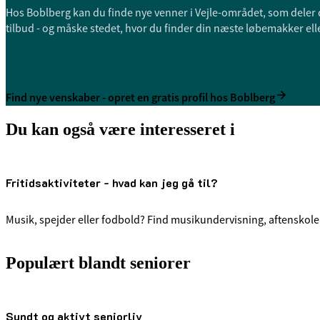
Hos Boblberg kan du finde nye venner i Vejle-området, som deler 
tilbud - og måske stedet, hvor du finder din næste løbemakker ell
Find nye venskaber - opret en gratis profil hos Boblberg
Du kan også være interesseret i
Fritidsaktiviteter - hvad kan jeg gå til?
Musik, spejder eller fodbold? Find musikundervisning, aftenskoler 
Populært blandt seniorer
Sundt og aktivt seniorliv