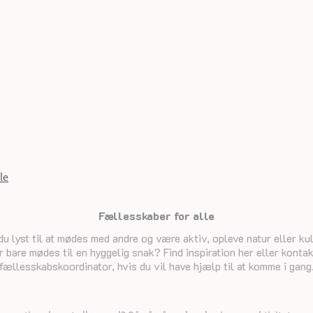
le
Fællesskaber for alle
senest opdateret 10. juni 2026
du lyst til at mødes med andre og være aktiv, opleve natur eller kul
r bare mødes til en hyggelig snak? Find inspiration her eller konta
fællesskabskoordinator, hvis du vil have hjælp til at komme i gang