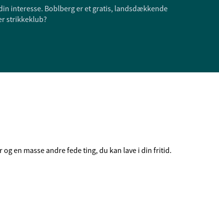
din interesse. Boblberg er et gratis, landsdækkende
er strikkeklub?
og en masse andre fede ting, du kan lave i din fritid.