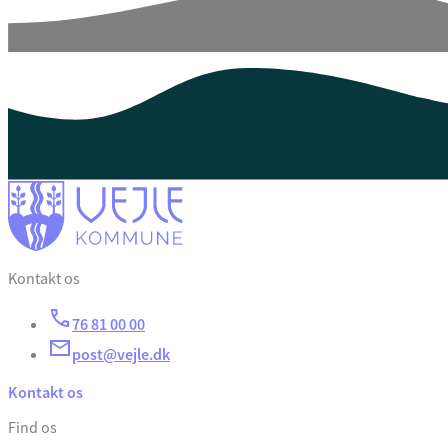
Kontakt os
76 81 00 00
post@vejle.dk
Kontakt os
Find os