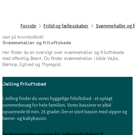
Forside
Fritid og fællesskaber
Svømmehaller og f
start på hovedindhold
Svømmehaller og friluftsbade
senest opdateret 26. juni 2026
Her finder du en oversigt over svømmehaller og friluftsbade
med offentlig åbent. Du finder svømmehaller i både Vejle,
Børkop, Egtved og Thyregod.
Jelling Friluftsbad
I Jelling finder du vores hyggelige friluftsbad - et oplagt
sommerbesøg for hele familien. Vores bassiner er altid
opvarmede til min. 25 grader. Der er stort bassin med vipper og
børne- og babybassin.
Se åbningstider og priser for Jelling Friluftsbad