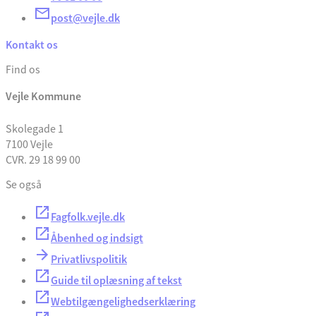
post@vejle.dk
Kontakt os
Find os
Vejle Kommune
Skolegade 1
7100 Vejle
CVR. 29 18 99 00
Se også
Fagfolk.vejle.dk
Åbenhed og indsigt
Privatlivspolitik
Guide til oplæsning af tekst
Webtilgængelighedserklæring