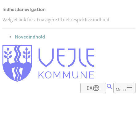
Indholdsnavigation
Vælg et link for at navigere til det respektive indhold.
gå til
Hovedindhold
DA
Menu