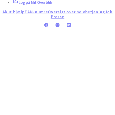
Log på Mit Overblik
Akut hjælp
EAN-numre
Oversigt over selvbetjening
Job
Presse