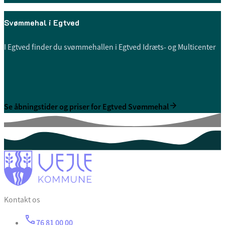
Svømmehal i Egtved
I Egtved finder du svømmehallen i Egtved Idræts- og Multicenter
Se åbningstider og priser for Egtved Svømmehal
Kontakt os
76 81 00 00