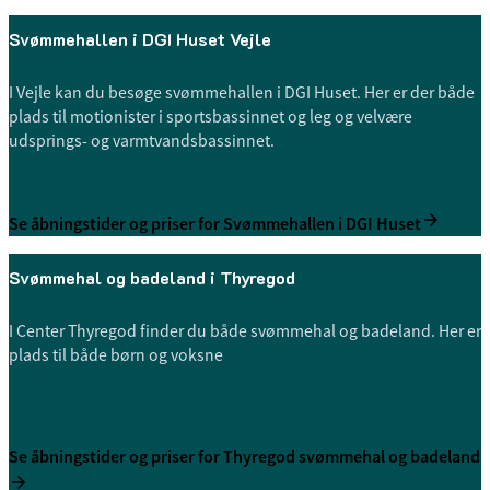
Svømmehallen i DGI Huset Vejle
I Vejle kan du besøge svømmehallen i DGI Huset. Her er der både
plads til motionister i sportsbassinnet og leg og velvære
udsprings- og varmtvandsbassinnet.
Se åbningstider og priser for Svømmehallen i DGI Huset
Svømmehal og badeland i Thyregod
I Center Thyregod finder du både svømmehal og badeland. Her er
plads til både børn og voksne
Se åbningstider og priser for Thyregod svømmehal og badeland