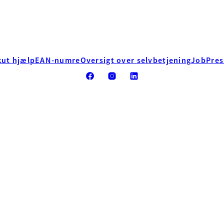
kut hjælp
EAN-numre
Oversigt over selvbetjening
Job
Pres