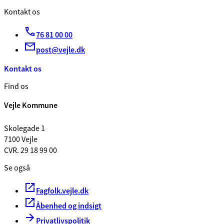
Kontakt os
76 81 00 00
post@vejle.dk
Kontakt os
Find os
Vejle Kommune
Skolegade 1
7100 Vejle
CVR. 29 18 99 00
Se også
Fagfolk.vejle.dk
Åbenhed og indsigt
Privatlivspolitik