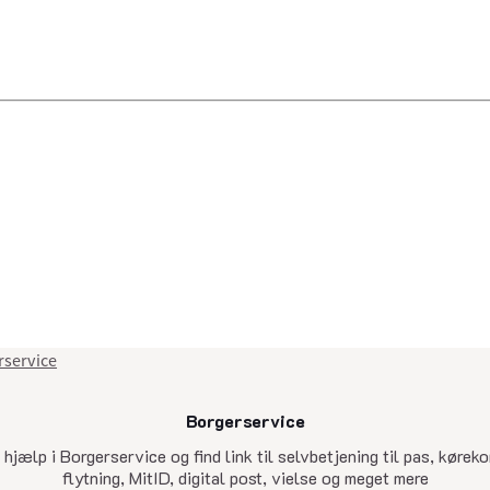
rservice
Borgerservice
senest opdateret 15. juni 2026
 hjælp i Borgerservice og find link til selvbetjening til pas, køreko
flytning, MitID, digital post, vielse og meget mere