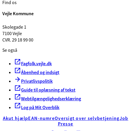
Find os
Vejle Kommune
Skolegade 1
7100 Vejle
CVR. 29 18 99 00
Se også
Fagfolk.vejle.dk
Åbenhed og indsigt
Privatlivspolitik
Guide til oplæsning af tekst
Webtilgængelighedserklæring
Log på Mit Overblik
Akut hjælp
EAN-numre
Oversigt over selvbetjening
Job
Presse