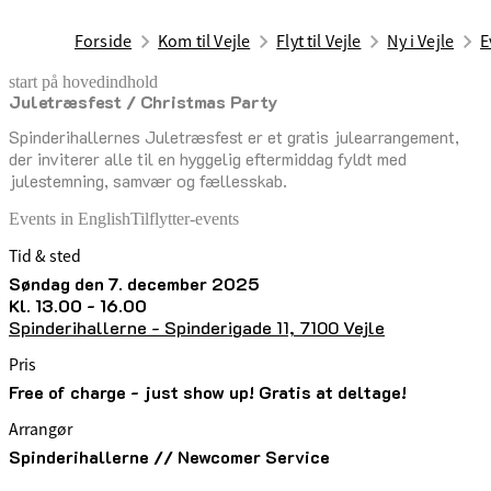
Forside
Kom til Vejle
Flyt til Vejle
Ny i Vejle
E
start på hovedindhold
Juletræsfest / Christmas Party
senest opdateret 25. november 2025
Spinderihallernes Juletræsfest er et gratis julearrangement,
der inviterer alle til en hyggelig eftermiddag fyldt med
julestemning, samvær og fællesskab.
Events in English
Tilflytter-events
Tid & sted
søndag den 7. december 2025
kl. 13.00 - 16.00
Spinderihallerne - Spinderigade 11, 7100 Vejle
Pris
Free of charge - just show up! Gratis at deltage!
Arrangør
Spinderihallerne // Newcomer Service