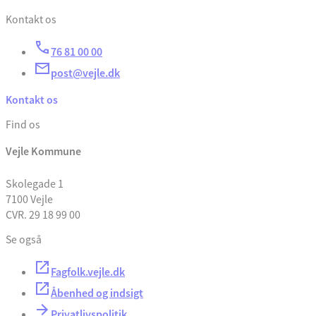
Kontakt os
76 81 00 00
post@vejle.dk
Kontakt os
Find os
Vejle Kommune
Skolegade 1
7100 Vejle
CVR. 29 18 99 00
Se også
Fagfolk.vejle.dk
Åbenhed og indsigt
Privatlivspolitik