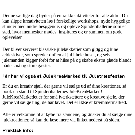
Denne særlige dag byder på en række aktiviteter for alle aldre. Du
kan slippe kreativiteten løs i forskellige workshops, nyde hyggelige
stunder med andre besøgende, og opleve Spinderihallerne som et
sted, hvor mennesker mødes, inspireres og er sammen om gode
oplevelser.
Der bliver serveret klassiske julelækkerier som gløgg og lune
æbleskiver, som spreder duften af jul i hele huset, og selv
julemanden kigger forbi for at hilse på og skabe ekstra glæde blandt
både små og store gæster.
I år har vi også et JuleKreaMarked til Juletræsfesten
Er du en kreativ sjæl, der gerne vil sælge ud af dine kreationer, så
book en stand til Spinderihallernes JuleKreaMarked!
JuleKreaMarkedet er for små iværksættere og kreative sjæle, der
gerne vil sælge ting, de har lavet. Det er
ikke
et kræmmermarked.
Alle er velkomne til at købe fra standene, og ønsker du at sælge dine
julekreationer, så kan du læse mere via linket nederst på siden.
Praktisk info: