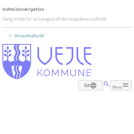
Indholdsnavigation
Vælg et link for at navigere til det respektive indhold.
gå til
Hovedindhold
DA
Menu