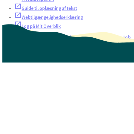
Guide til oplæsning af tekst
Webtilgængelighedserklæring
Log på Mit Overblik
Akut hjælp
EAN-numre
Oversigt over selvbetjening
Job
Presse