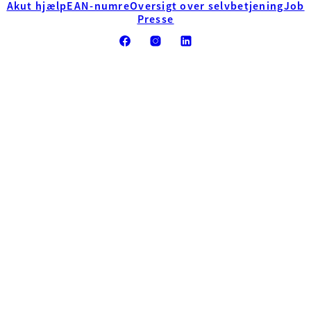
Akut hjælp
EAN-numre
Oversigt over selvbetjening
Job
Presse