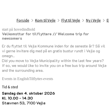
Forside
Kom til Vejle
Flyt til Vejle
Ny i Vejle
E
start på hovedindhold
Velkomsttur for tilflyttere // Welcome trip for
senest opdateret 7. august 2026
newcomers
Er du flyttet til Vejle Kommune inden for de seneste år? Så vil
vi gerne invitere dig med på en gratis bustur rundt i Vejle og
omegn..
Did you move to Vejle Municipality within the last few years?
If so, we would like to invite you on a free bus trip around Vejle
and the surrounding area.
Events in English
Tilflytter-events
Tid & sted
søndag den 4. oktober 2026
kl. 10.00 - 14.30
Stævnen 53, 7100 Vejle