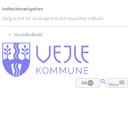
Indholdsnavigation
Vælg et link for at navigere til det respektive indhold.
gå til
Hovedindhold
DA
Menu