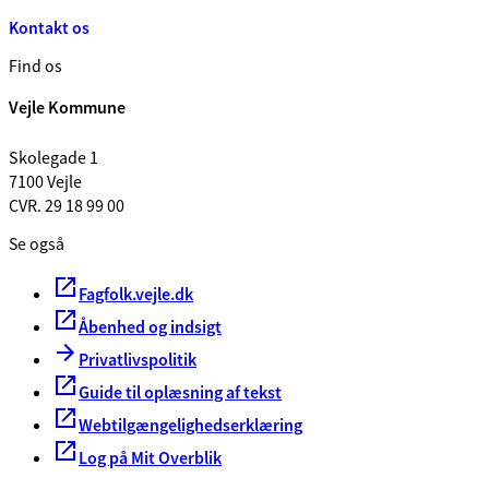
Kontakt os
Find os
Vejle Kommune
Skolegade 1
7100 Vejle
CVR. 29 18 99 00
Se også
Fagfolk.vejle.dk
Åbenhed og indsigt
Privatlivspolitik
Guide til oplæsning af tekst
Webtilgængelighedserklæring
Log på Mit Overblik