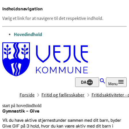
Indholdsnavigation
Vælg et link for at navigere til det respektive indhold.
gå til
Hovedindhold
DA
Menu
Forside
Fritid og fællesskaber
Fritidsaktiviteter -
start på hovedindhold
Gymnastik - Give
senest opdateret 17. februar 2026
Vil du have aktive stjernestunder sammen med dit barn, byder
Give GIF på 3 hold, hvor du kan være aktiv med dit barn i