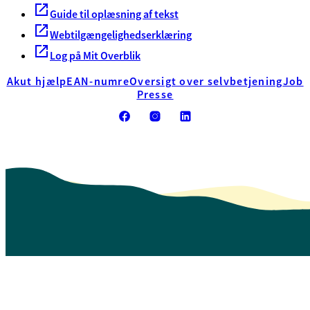
Guide til oplæsning af tekst
Webtilgængelighedserklæring
Log på Mit Overblik
Akut hjælp
EAN-numre
Oversigt over selvbetjening
Job
Presse