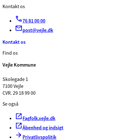
Kontakt os
76 81 00 00
post@vejle.dk
Kontakt os
Find os
Vejle Kommune
Skolegade 1
7100 Vejle
CVR. 29 18 99 00
Se også
Fagfolk.vejle.dk
Åbenhed og indsigt
Privatlivspolitik