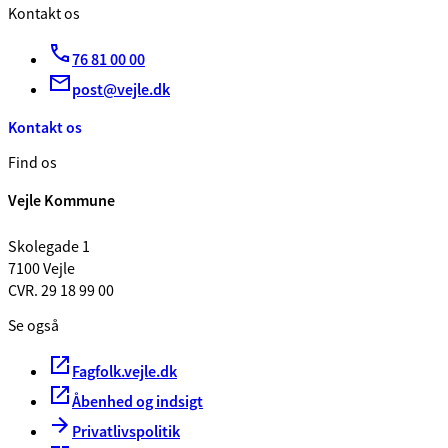
Kontakt os
76 81 00 00
post@vejle.dk
Kontakt os
Find os
Vejle Kommune
Skolegade 1
7100 Vejle
CVR. 29 18 99 00
Se også
Fagfolk.vejle.dk
Åbenhed og indsigt
Privatlivspolitik