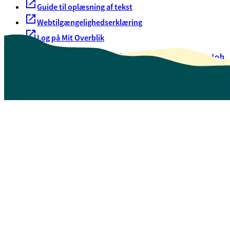
Guide til oplæsning af tekst
Webtilgængelighedserklæring
Log på Mit Overblik
Akut hjælp
EAN-numre
Oversigt over selvbetjening
Job
Presse