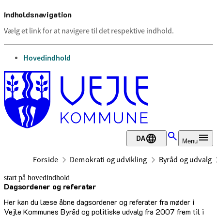
Indholdsnavigation
Vælg et link for at navigere til det respektive indhold.
gå til
Hovedindhold
DA
Menu
Forside
Demokrati og udvikling
Byråd og udvalg
start på hovedindhold
Dagsordener og referater
senest opdateret 29. april 2026
Her kan du læse åbne dagsordener og referater fra møder i
Vejle Kommunes Byråd og politiske udvalg fra 2007 frem til i