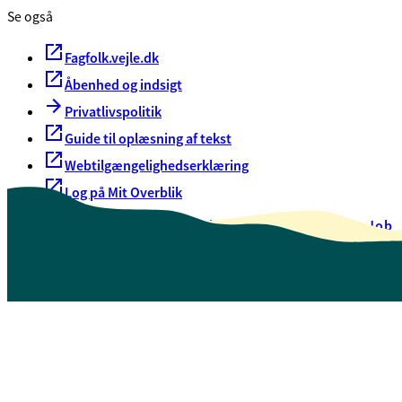
Se også
Fagfolk.vejle.dk
Åbenhed og indsigt
Privatlivspolitik
Guide til oplæsning af tekst
Webtilgængelighedserklæring
Log på Mit Overblik
Akut hjælp
EAN-numre
Oversigt over selvbetjening
Job
Presse