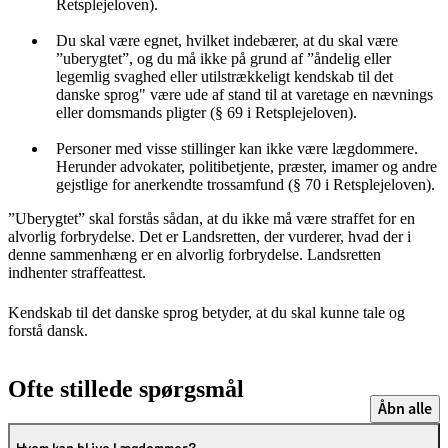
Retsplejeloven).
Du skal være egnet, hvilket indebærer, at du skal være
”uberygtet”, og du må ikke på grund af ”åndelig eller
legemlig svaghed eller utilstrækkeligt kendskab til det
danske sprog" være ude af stand til at varetage en nævnings
eller domsmands pligter (§ 69 i Retsplejeloven).
Personer med visse stillinger kan ikke være lægdommere.
Herunder advokater, politibetjente, præster, imamer og andre
gejstlige for anerkendte trossamfund (§ 70 i Retsplejeloven).
”Uberygtet” skal forstås sådan, at du ikke må være straffet for en
alvorlig forbrydelse. Det er Landsretten, der vurderer, hvad der i
denne sammenhæng er en alvorlig forbrydelse. Landsretten
indhenter straffeattest.
Kendskab til det danske sprog betyder, at du skal kunne tale og
forstå dansk.
Ofte stillede spørgsmål
Åbn alle
Hvem kan blive lægdommer?