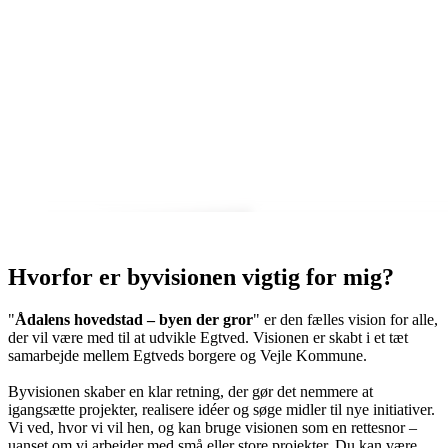
Hvorfor er byvisionen vigtig for mig?
"
Ådalens hovedstad – byen der gror
" er den fælles vision for alle,
der vil være med til at udvikle Egtved. Visionen er skabt i et tæt
samarbejde mellem Egtveds borgere og Vejle Kommune.
Byvisionen skaber en klar retning, der gør det nemmere at
igangsætte projekter, realisere idéer og søge midler til nye initiativer.
Vi ved, hvor vi vil hen, og kan bruge visionen som en rettesnor –
uanset om vi arbejder med små eller store projekter. Du kan være