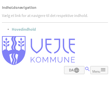
Indholdsnavigation
Vælg et link for at navigere til det respektive indhold.
gå til
Hovedindhold
DA
Menu