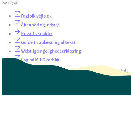
Se også
Fagfolk.vejle.dk
Åbenhed og indsigt
Privatlivspolitik
Guide til oplæsning af tekst
Webtilgængelighedserklæring
Log på Mit Overblik
Akut hjælp
EAN-numre
Oversigt over selvbetjening
Job
Presse