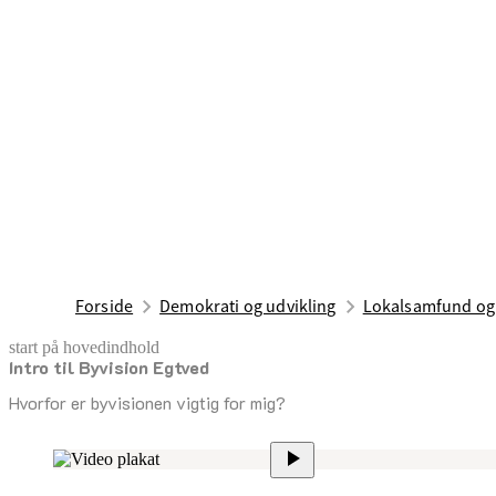
Forside
Demokrati og udvikling
Lokalsamfund og
start på hovedindhold
Intro til Byvision Egtved
senest opdateret 17. februar 2026
Hvorfor er byvisionen vigtig for mig?