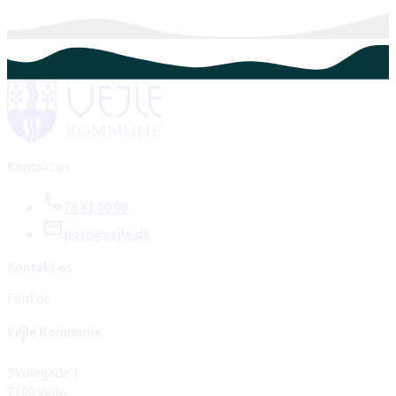
Kontakt os
76 81 00 00
post@vejle.dk
Kontakt os
Find os
Vejle Kommune
Skolegade 1
7100 Vejle