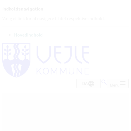
Indholdsnavigation
Vælg et link for at navigere til det respektive indhold.
gå til
Hovedindhold
DA
Menu