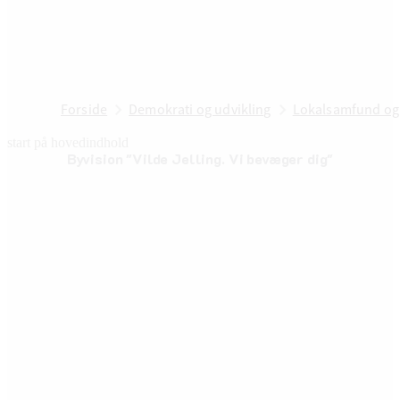
Forside
Demokrati og udvikling
Lokalsamfund og
start på hovedindhold
Byvision "Vilde Jelling. Vi bevæger dig"
senest opdateret 23. maj 2025