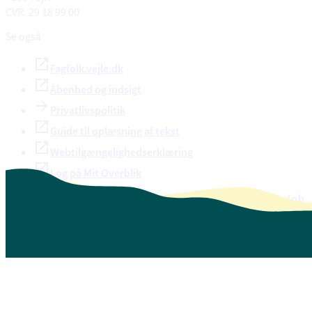
CVR. 29 18 99 00
Se også
Fagfolk.vejle.dk
Åbenhed og indsigt
Privatlivspolitik
Guide til oplæsning af tekst
Webtilgængelighedserklæring
Log på Mit Overblik
Akut hjælp
EAN-numre
Oversigt over selvbetjening
Job
Presse