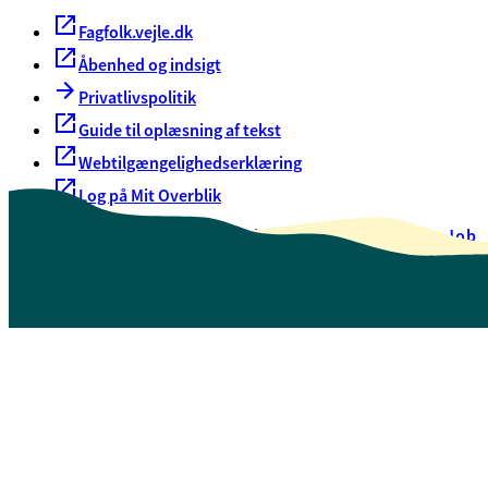
Fagfolk.vejle.dk
Åbenhed og indsigt
Privatlivspolitik
Guide til oplæsning af tekst
Webtilgængelighedserklæring
Log på Mit Overblik
Akut hjælp
EAN-numre
Oversigt over selvbetjening
Job
Presse