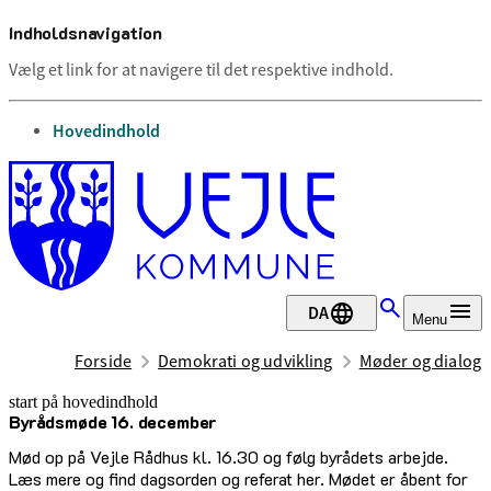
Indholdsnavigation
Vælg et link for at navigere til det respektive indhold.
gå til
Hovedindhold
DA
Menu
Forside
Demokrati og udvikling
Møder og dialog
start på hovedindhold
Byrådsmøde 16. december
senest opdateret 17. februar 2026
Mød op på Vejle Rådhus kl. 16.30 og følg byrådets arbejde.
Læs mere og find dagsorden og referat her. Mødet er åbent for