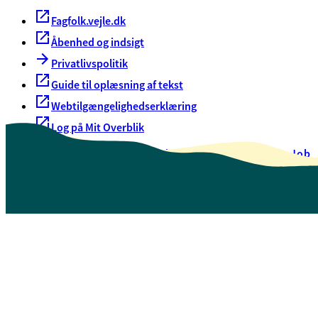
Fagfolk.vejle.dk
Åbenhed og indsigt
Privatlivspolitik
Guide til oplæsning af tekst
Webtilgængelighedserklæring
Log på Mit Overblik
Akut hjælp
EAN-numre
Oversigt over selvbetjening
Job
Presse