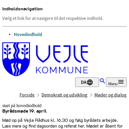
Indholdsnavigation
Vælg et link for at navigere til det respektive indhold.
gå til
Hovedindhold
DA
Menu
Forside
Demokrati og udvikling
Møder og dialog
start på hovedindhold
Byrådsmøde 19. april
senest opdateret 22. december 2025
Mød op på Vejle Rådhus kl. 16.30 og følg byrådets arbejde.
Læs mere og find dagsorden og referat her. Mødet er åbent for