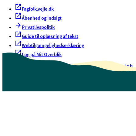
Fagfolk.vejle.dk
Åbenhed og indsigt
Privatlivspolitik
Guide til oplæsning af tekst
Webtilgængelighedserklæring
Log på Mit Overblik
Akut hjælp
EAN-numre
Oversigt over selvbetjening
Job
Presse