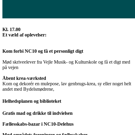
Kl. 16.30
Indvielsestale v/ Borgmester Jens Ejner Christensen
Kl. 17.00
Et væld af oplevelser:
Kom forbi NC10 og få et personligt digt
Mød skriveelever fra Vejle Musik- og Kulturskole og få et digt med
på vejen
Åbent krea-værksted
Kom og dekorér en mulepose, lav genbrugs-krea, sy eller noget helt
andet med Bydelsmødrene,
Helhedsplanen og biblioteket
Gratis mad og drikke til indvielsen
Fællesskabs-bazar i NC10-Delehus
Mød områdets foreninger og fællesskaber