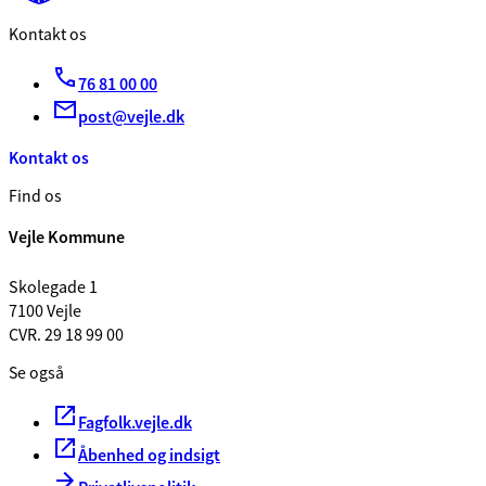
Kontakt os
76 81 00 00
post@vejle.dk
Kontakt os
Find os
Vejle Kommune
Skolegade 1
7100 Vejle
CVR. 29 18 99 00
Se også
Fagfolk.vejle.dk
Åbenhed og indsigt