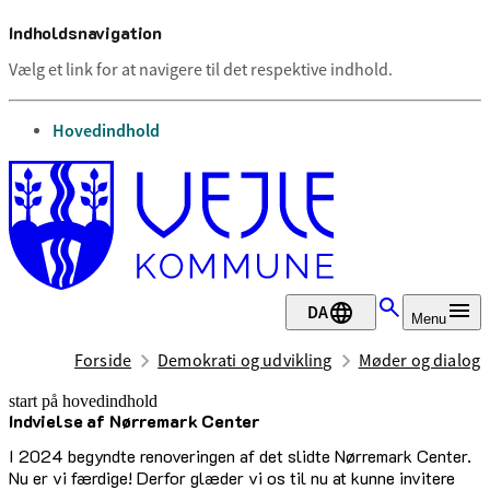
Indholdsnavigation
Vælg et link for at navigere til det respektive indhold.
gå til
Hovedindhold
DA
Menu
Forside
Demokrati og udvikling
Møder og dialog
start på hovedindhold
Indvielse af Nørremark Center
senest opdateret 25. august 2025
I 2024 begyndte renoveringen af det slidte Nørremark Center.
Nu er vi færdige! Derfor glæder vi os til nu at kunne invitere