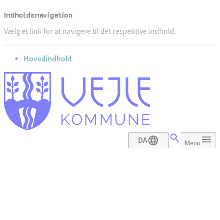
Indholdsnavigation
Vælg et link for at navigere til det respektive indhold.
gå til
Hovedindhold
DA
Menu