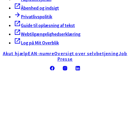
Åbenhed og indsigt
Privatlivspolitik
Guide til oplæsning af tekst
Webtilgængelighedserklæring
Log på Mit Overblik
Akut hjælp
EAN-numre
Oversigt over selvbetjening
Job
Presse