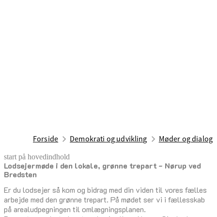
Forside
Demokrati og udvikling
Møder og dialog
start på hovedindhold
Lodsejermøde i den lokale, grønne trepart - Nørup ved
senest opdateret 15. maj 2025
Bredsten
Er du lodsejer så kom og bidrag med din viden til vores fælles
arbejde med den grønne trepart. På mødet ser vi i fællesskab
på arealudpegningen til omlægningsplanen.