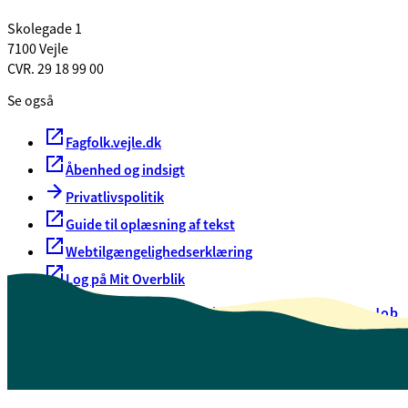
Skolegade 1
7100 Vejle
CVR. 29 18 99 00
Se også
Fagfolk.vejle.dk
Åbenhed og indsigt
Privatlivspolitik
Guide til oplæsning af tekst
Webtilgængelighedserklæring
Log på Mit Overblik
Akut hjælp
EAN-numre
Oversigt over selvbetjening
Job
Presse