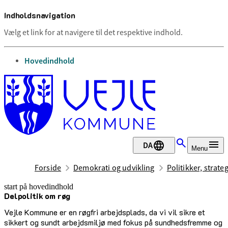
Indholdsnavigation
Vælg et link for at navigere til det respektive indhold.
gå til
Hovedindhold
DA
Menu
Forside
Demokrati og udvikling
Politikker, strate
start på hovedindhold
Delpolitik om røg
senest opdateret 12. januar 2026
Vejle Kommune er en røgfri arbejdsplads, da vi vil sikre et
sikkert og sundt arbejdsmiljø med fokus på sundhedsfremme og