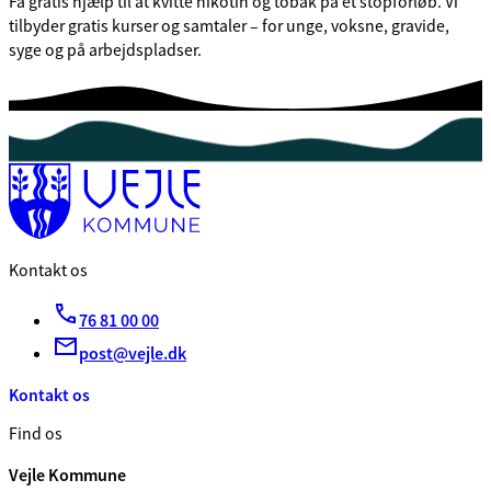
Få gratis hjælp til at kvitte nikotin og tobak på et stopforløb. Vi
tilbyder gratis kurser og samtaler – for unge, voksne, gravide,
syge og på arbejdspladser.
Kontakt os
76 81 00 00
post@vejle.dk
Kontakt os
Find os
Vejle Kommune