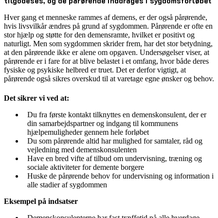
tilgodeses, og de pårørende inddrages i sygdomsforløbet
Hver gang et menneske rammes af demens, er der også pårørende,
hvis livsvilkår ændres på grund af sygdommen. Pårørende er ofte en
stor hjælp og støtte for den demensramte, hvilket er positivt og
naturligt. Men som sygdommen skrider frem, har det stor betydning,
at den pårørende ikke er alene om opgaven. Undersøgelser viser, at
pårørende er i fare for at blive belastet i et omfang, hvor både deres
fysiske og psykiske helbred er truet. Det er derfor vigtigt, at
pårørende også sikres overskud til at varetage egne ønsker og behov.
Det sikrer vi ved at:
Du fra første kontakt tilknyttes en demenskonsulent, der er
din samarbejdspartner og indgang til kommunens
hjælpemuligheder gennem hele forløbet
Du som pårørende altid har mulighed for samtaler, råd og
vejledning med demenskonsulenten
Have en bred vifte af tilbud om undervisning, træning og
sociale aktiviteter for demente borgere
Huske de pårørende behov for undervisning og information i
alle stadier af sygdommen
Eksempel på indsatser
Demenskonsulenterne har fast træffetid på alle hverdage