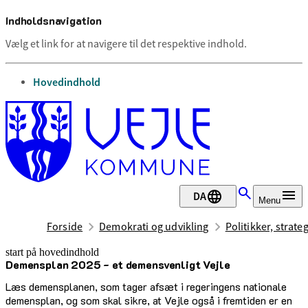
Indholdsnavigation
Vælg et link for at navigere til det respektive indhold.
gå til
Hovedindhold
DA
Menu
Forside
Demokrati og udvikling
Politikker, strate
start på hovedindhold
Demens­plan 2025 - et de­mens­ven­ligt Vejle
senest opdateret 28. april 2026
Læs demensplanen, som tager afsæt i regeringens nationale
demensplan, og som skal sikre, at Vejle også i fremtiden er en