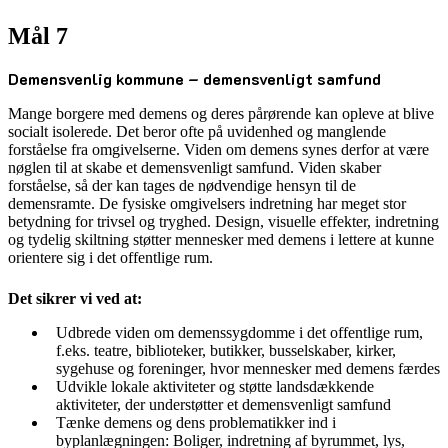
Mål 7
Demensvenlig kommune – demensvenligt samfund
Mange borgere med demens og deres pårørende kan opleve at blive
socialt isolerede. Det beror ofte på uvidenhed og manglende
forståelse fra omgivelserne. Viden om demens synes derfor at være
nøglen til at skabe et demensvenligt samfund. Viden skaber
forståelse, så der kan tages de nødvendige hensyn til de
demensramte. De fysiske omgivelsers indretning har meget stor
betydning for trivsel og tryghed. Design, visuelle effekter, indretning
og tydelig skiltning støtter mennesker med demens i lettere at kunne
orientere sig i det offentlige rum.
Det sikrer vi ved at:
Udbrede viden om demenssygdomme i det offentlige rum,
f.eks. teatre, biblioteker, butikker, busselskaber, kirker,
sygehuse og foreninger, hvor mennesker med demens færdes
Udvikle lokale aktiviteter og støtte landsdækkende
aktiviteter, der understøtter et demensvenligt samfund
Tænke demens og dens problematikker ind i
byplanlægningen: Boliger, indretning af byrummet, lys,