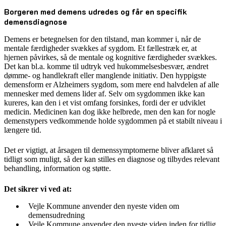
Borgeren med demens udredes og får en specifik
demensdiagnose
Demens er betegnelsen for den tilstand, man kommer i, når de
mentale færdigheder svækkes af sygdom. Et fællestræk er, at
hjernen påvirkes, så de mentale og kognitive færdigheder svækkes.
Det kan bl.a. komme til udtryk ved hukommelsesbesvær, ændret
dømme- og handlekraft eller manglende initiativ. Den hyppigste
demensform er Alzheimers sygdom, som mere end halvdelen af alle
mennesker med demens lider af. Selv om sygdommen ikke kan
kureres, kan den i et vist omfang forsinkes, fordi der er udviklet
medicin. Medicinen kan dog ikke helbrede, men den kan for nogle
demenstypers vedkommende holde sygdommen på et stabilt niveau i
længere tid.
Det er vigtigt, at årsagen til demenssymptomerne bliver afklaret så
tidligt som muligt, så der kan stilles en diagnose og tilbydes relevant
behandling, information og støtte.
Det sikrer vi ved at:
Vejle Kommune anvender den nyeste viden om
demensudredning
Vejle Kommune anvender den nyeste viden inden for tidlig