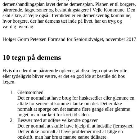
demenshandlingsplan lavet denne demensplan. Planen er til borgere,
pårørende, fagpersoner og beslutningstagere i Vejle Kommune. Den
skal sikre, at Vejle også i fremtiden er en demensvenlig kommune,
hvor borgere, der har demens tæt inde på livet, har en tryg og
værdig hverdag.
Holger Gorm Petersen Formand for Seniorudvalget, november 2017
10 tegn på demens
Hvis du eller dine pårørende oplever, at disse tegn optræder ofte
eller tydeligvis bliver værre, er det en god ide at bestille tid hos
lægen.
Glemsomhed
Det er normalt at have brug for huskesedler eller glemme en
aftale for senere at komme i tanke om det. Det er ikke
normalt at spørge om det samme flere gange eller glemme
noget, man har lært for kort tid siden.
Besvær med at udføre velkendte opgaver
Det er normalt at skulle have hjælp til at indstille fjernsynet.
Det er ikke normalt at have problemer med at følge en
opskrift, man har brugt mange gange tidligere.