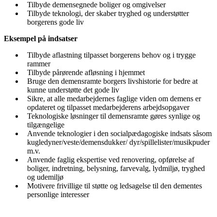
Tilbyde demensegnede boliger og omgivelser
Tilbyde teknologi, der skaber tryghed og understøtter
borgerens gode liv
Eksempel på indsatser
Tilbyde aflastning tilpasset borgerens behov og i trygge
rammer
Tilbyde pårørende afløsning i hjemmet
Bruge den demensramte borgers livshistorie for bedre at
kunne understøtte det gode liv
Sikre, at alle medarbejdernes faglige viden om demens er
opdateret og tilpasset medarbejderens arbejdsopgaver
Teknologiske løsninger til demensramte gøres synlige og
tilgængelige
Anvende teknologier i den socialpædagogiske indsats såsom
kugledyner/veste/demensdukker/ dyr/spillelister/musikpuder
m.v.
Anvende faglig ekspertise ved renovering, opførelse af
boliger, indretning, belysning, farvevalg, lydmiljø, tryghed
og udemiljø
Motivere frivillige til støtte og ledsagelse til den dementes
personlige interesser