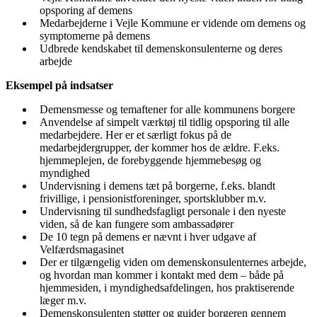
opsporing af demens
Medarbejderne i Vejle Kommune er vidende om demens og
symptomerne på demens
Udbrede kendskabet til demenskonsulenterne og deres
arbejde
Eksempel på indsatser
Demensmesse og temaftener for alle kommunens borgere
Anvendelse af simpelt værktøj til tidlig opsporing til alle
medarbejdere. Her er et særligt fokus på de
medarbejdergrupper, der kommer hos de ældre. F.eks.
hjemmeplejen, de forebyggende hjemmebesøg og
myndighed
Undervisning i demens tæt på borgerne, f.eks. blandt
frivillige, i pensionistforeninger, sportsklubber m.v.
Undervisning til sundhedsfagligt personale i den nyeste
viden, så de kan fungere som ambassadører
De 10 tegn på demens er nævnt i hver udgave af
Velfærdsmagasinet
Der er tilgængelig viden om demenskonsulenternes arbejde,
og hvordan man kommer i kontakt med dem – både på
hjemmesiden, i myndighedsafdelingen, hos praktiserende
læger m.v.
Demenskonsulenten støtter og guider borgeren gennem