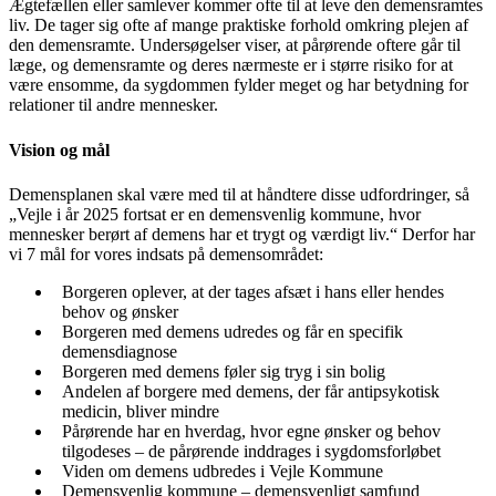
Ægtefællen eller samlever kommer ofte til at leve den demensramtes
liv. De tager sig ofte af mange praktiske forhold omkring plejen af
den demensramte. Undersøgelser viser, at pårørende oftere går til
læge, og demensramte og deres nærmeste er i større risiko for at
være ensomme, da sygdommen fylder meget og har betydning for
relationer til andre mennesker.
Vision og mål
Demensplanen skal være med til at håndtere disse udfordringer, så
„Vejle i år 2025 fortsat er en demensvenlig kommune, hvor
mennesker berørt af demens har et trygt og værdigt liv.“ Derfor har
vi 7 mål for vores indsats på demensområdet:
Borgeren oplever, at der tages afsæt i hans eller hendes
behov og ønsker
Borgeren med demens udredes og får en specifik
demensdiagnose
Borgeren med demens føler sig tryg i sin bolig
Andelen af borgere med demens, der får antipsykotisk
medicin, bliver mindre
Pårørende har en hverdag, hvor egne ønsker og behov
tilgodeses – de pårørende inddrages i sygdomsforløbet
Viden om demens udbredes i Vejle Kommune
Demensvenlig kommune – demensvenligt samfund