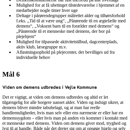
Mulighed for at få ubetinget tilstedeværelse i hjemmet af en
medarbejder nogle timer hver uge
Deltage i pårørendegrupper målrettet alder og tilhørsforhold
f.eks. „Tid til at være ung“, „Pårørende til en ægtefælle med
demens“, „Voksent barn til en forælder med demens“ og
„Pårørende til et menneske med demens, der bor på
plejehjem“
Mulighed for tilpassede aktivitetstilbud, dagcenterplads,
aktiv klub, læsegruppe m.v.
Aflastningsophold på plejecenter, der bevilliges ud fra
individuelle behov
Mål 6
Viden om demens udbredes i Vejle Kommune
Det er vigtigt, at viden om demens udbredes og altid er let
tilgængelig for alle borgere uanset alder. Viden og indsigt sikrer, at
demens bliver mindre tabubelagt, og at man har reelle
handlemuligheder, hvis man selv eller ens nærmeste er eller har en
demenssygdom – eller hvis man på anden vis kommer i kontakt med
et menneske med demens. Viden om demens giver mod, tryghed og
lyst til at handle. Både når det drejer sig om at opsøge hjælp og selv