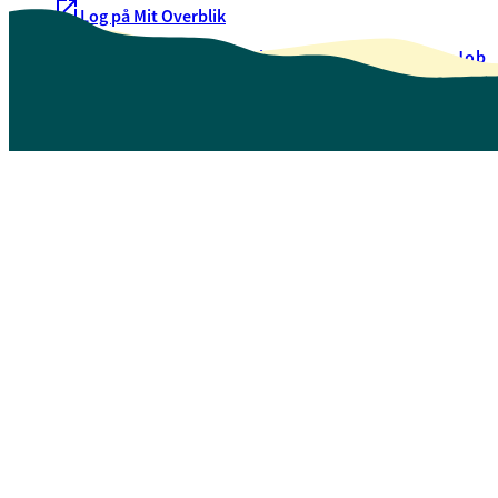
Log på Mit Overblik
Akut hjælp
EAN-numre
Oversigt over selvbetjening
Job
Presse