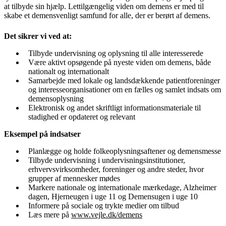
at tilbyde sin hjælp. Lettilgængelig viden om demens er med til
skabe et demensvenligt samfund for alle, der er berørt af demens.
Det sikrer vi ved at:
Tilbyde undervisning og oplysning til alle interesserede
Være aktivt opsøgende på nyeste viden om demens, både
nationalt og internationalt
Samarbejde med lokale og landsdækkende patientforeninger
og interesseorganisationer om en fælles og samlet indsats om
demensoplysning
Elektronisk og andet skriftligt informationsmateriale til
stadighed er opdateret og relevant
Eksempel på indsatser
Planlægge og holde folkeoplysningsaftener og demensmesse
Tilbyde undervisning i undervisningsinstitutioner,
erhvervsvirksomheder, foreninger og andre steder, hvor
grupper af mennesker mødes
Markere nationale og internationale mærkedage, Alzheimer
dagen, Hjerneugen i uge 11 og Demensugen i uge 10
Informere på sociale og trykte medier om tilbud
Læs mere på
www.vejle.dk/demens