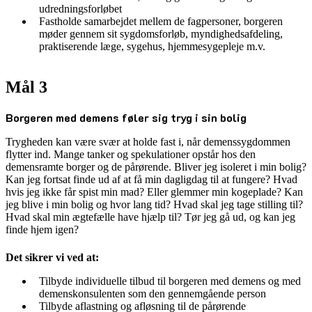
udredningsforløbet
Fastholde samarbejdet mellem de fagpersoner, borgeren
møder gennem sit sygdomsforløb, myndighedsafdeling,
praktiserende læge, sygehus, hjemmesygepleje m.v.
Mål 3
Borgeren med demens føler sig tryg i sin bolig
Trygheden kan være svær at holde fast i, når demenssygdommen
flytter ind. Mange tanker og spekulationer opstår hos den
demensramte borger og de pårørende. Bliver jeg isoleret i min bolig?
Kan jeg fortsat finde ud af at få min dagligdag til at fungere? Hvad
hvis jeg ikke får spist min mad? Eller glemmer min kogeplade? Kan
jeg blive i min bolig og hvor lang tid? Hvad skal jeg tage stilling til?
Hvad skal min ægtefælle have hjælp til? Tør jeg gå ud, og kan jeg
finde hjem igen?
Det sikrer vi ved at:
Tilbyde individuelle tilbud til borgeren med demens og med
demenskonsulenten som den gennemgående person
Tilbyde aflastning og afløsning til de pårørende