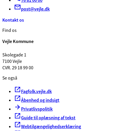
76 81 00 00
post@vejle.dk
Kontakt os
Find os
Vejle Kommune
Skolegade 1
7100 Vejle
CVR. 29 18 99 00
Se også
Fagfolk.vejle.dk
Åbenhed og indsigt
Privatlivspolitik
Guide til oplæsning af tekst
Webtilgængelighedserklæring