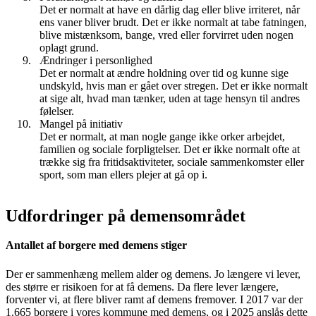
Det er normalt at have en dårlig dag eller blive irriteret, når
ens vaner bliver brudt. Det er ikke normalt at tabe fatningen,
blive mistænksom, bange, vred eller forvirret uden nogen
oplagt grund.
Ændringer i personlighed
Det er normalt at ændre holdning over tid og kunne sige
undskyld, hvis man er gået over stregen. Det er ikke normalt
at sige alt, hvad man tænker, uden at tage hensyn til andres
følelser.
Mangel på initiativ
Det er normalt, at man nogle gange ikke orker arbejdet,
familien og sociale forpligtelser. Det er ikke normalt ofte at
trække sig fra fritidsaktiviteter, sociale sammenkomster eller
sport, som man ellers plejer at gå op i.
Udfordringer på demensområdet
Antallet af borgere med demens stiger
Der er sammenhæng mellem alder og demens. Jo længere vi lever,
des større er risikoen for at få demens. Da flere lever længere,
forventer vi, at flere bliver ramt af demens fremover. I 2017 var der
1.665 borgere i vores kommune med demens, og i 2025 anslås dette