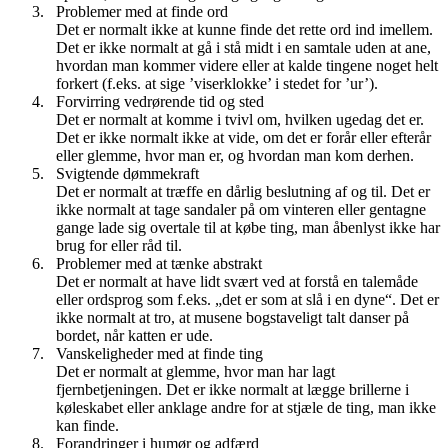
Problemer med at finde ord
Det er normalt ikke at kunne finde det rette ord ind imellem.
Det er ikke normalt at gå i stå midt i en samtale uden at ane,
hvordan man kommer videre eller at kalde tingene noget helt
forkert (f.eks. at sige ’viserklokke’ i stedet for ’ur’).
Forvirring vedrørende tid og sted
Det er normalt at komme i tvivl om, hvilken ugedag det er.
Det er ikke normalt ikke at vide, om det er forår eller efterår
eller glemme, hvor man er, og hvordan man kom derhen.
Svigtende dømmekraft
Det er normalt at træffe en dårlig beslutning af og til. Det er
ikke normalt at tage sandaler på om vinteren eller gentagne
gange lade sig overtale til at købe ting, man åbenlyst ikke har
brug for eller råd til.
Problemer med at tænke abstrakt
Det er normalt at have lidt svært ved at forstå en talemåde
eller ordsprog som f.eks. „det er som at slå i en dyne“. Det er
ikke normalt at tro, at musene bogstaveligt talt danser på
bordet, når katten er ude.
Vanskeligheder med at finde ting
Det er normalt at glemme, hvor man har lagt
fjernbetjeningen. Det er ikke normalt at lægge brillerne i
køleskabet eller anklage andre for at stjæle de ting, man ikke
kan finde.
Forandringer i humør og adfærd