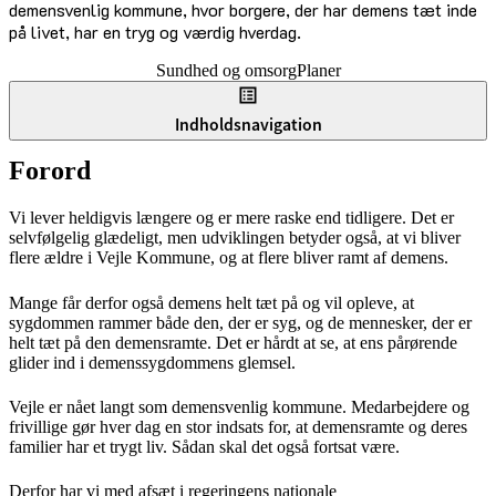
demensvenlig kommune, hvor borgere, der har demens tæt inde
på livet, har en tryg og værdig hverdag.
Sundhed og omsorg
Planer
Indholdsnavigation
Forord
Vi lever heldigvis længere og er mere raske end tidligere. Det er
selvfølgelig glædeligt, men udviklingen betyder også, at vi bliver
flere ældre i Vejle Kommune, og at flere bliver ramt af demens.
Mange får derfor også demens helt tæt på og vil opleve, at
sygdommen rammer både den, der er syg, og de mennesker, der er
helt tæt på den demensramte. Det er hårdt at se, at ens pårørende
glider ind i demenssygdommens glemsel.
Vejle er nået langt som demensvenlig kommune. Medarbejdere og
frivillige gør hver dag en stor indsats for, at demensramte og deres
familier har et trygt liv. Sådan skal det også fortsat være.
Derfor har vi med afsæt i regeringens nationale