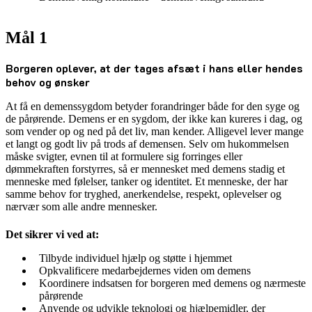
Mål 1
Borgeren oplever, at der tages afsæt i hans eller hendes
behov og ønsker
At få en demenssygdom betyder forandringer både for den syge og
de pårørende. Demens er en sygdom, der ikke kan kureres i dag, og
som vender op og ned på det liv, man kender. Alligevel lever mange
et langt og godt liv på trods af demensen. Selv om hukommelsen
måske svigter, evnen til at formulere sig forringes eller
dømmekraften forstyrres, så er mennesket med demens stadig et
menneske med følelser, tanker og identitet. Et menneske, der har
samme behov for tryghed, anerkendelse, respekt, oplevelser og
nærvær som alle andre mennesker.
Det sikrer vi ved at:
Tilbyde individuel hjælp og støtte i hjemmet
Opkvalificere medarbejdernes viden om demens
Koordinere indsatsen for borgeren med demens og nærmeste
pårørende
Anvende og udvikle teknologi og hjælpemidler, der