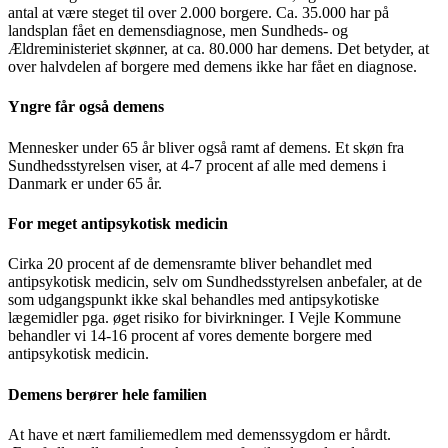
antal at være steget til over 2.000 borgere. Ca. 35.000 har på
landsplan fået en demensdiagnose, men Sundheds- og
Ældreministeriet skønner, at ca. 80.000 har demens. Det betyder, at
over halvdelen af borgere med demens ikke har fået en diagnose.
Yngre får også demens
Mennesker under 65 år bliver også ramt af demens. Et skøn fra
Sundhedsstyrelsen viser, at 4-7 procent af alle med demens i
Danmark er under 65 år.
For meget antipsykotisk medicin
Cirka 20 procent af de demensramte bliver behandlet med
antipsykotisk medicin, selv om Sundhedsstyrelsen anbefaler, at de
som udgangspunkt ikke skal behandles med antipsykotiske
lægemidler pga. øget risiko for bivirkninger. I Vejle Kommune
behandler vi 14-16 procent af vores demente borgere med
antipsykotisk medicin.
Demens berører hele familien
At have et nært familiemedlem med demenssygdom er hårdt.