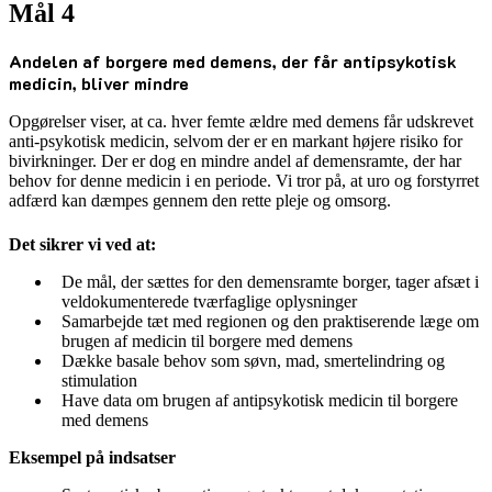
Mål 4
Andelen af borgere med demens, der får antipsykotisk
medicin, bliver mindre
Opgørelser viser, at ca. hver femte ældre med demens får udskrevet
anti-psykotisk medicin, selvom der er en markant højere risiko for
bivirkninger. Der er dog en mindre andel af demensramte, der har
behov for denne medicin i en periode. Vi tror på, at uro og forstyrret
adfærd kan dæmpes gennem den rette pleje og omsorg.
Det sikrer vi ved at:
De mål, der sættes for den demensramte borger, tager afsæt i
veldokumenterede tværfaglige oplysninger
Samarbejde tæt med regionen og den praktiserende læge om
brugen af medicin til borgere med demens
Dække basale behov som søvn, mad, smertelindring og
stimulation
Have data om brugen af antipsykotisk medicin til borgere
med demens
Eksempel på indsatser