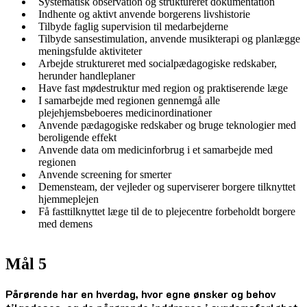
Systematisk observation og struktureret dokumentation
Indhente og aktivt anvende borgerens livshistorie
Tilbyde faglig supervision til medarbejderne
Tilbyde sansestimulation, anvende musikterapi og planlægge
meningsfulde aktiviteter
Arbejde struktureret med socialpædagogiske redskaber,
herunder handleplaner
Have fast mødestruktur med region og praktiserende læge
I samarbejde med regionen gennemgå alle
plejehjemsbeboeres medicinordinationer
Anvende pædagogiske redskaber og bruge teknologier med
beroligende effekt
Anvende data om medicinforbrug i et samarbejde med
regionen
Anvende screening for smerter
Demensteam, der vejleder og superviserer borgere tilknyttet
hjemmeplejen
Få fasttilknyttet læge til de to plejecentre forbeholdt borgere
med demens
Mål 5
Pårørende har en hverdag, hvor egne ønsker og behov