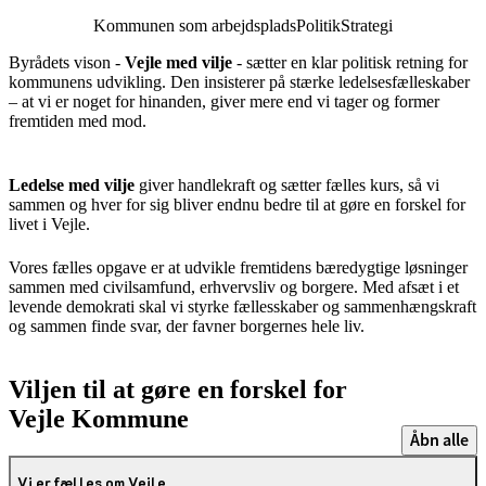
Kommunen som arbejdsplads
Politik
Strategi
Byrådets vison -
Vejle med vilje
- sætter en klar politisk retning for
kommunens udvikling. Den insisterer på stærke ledelsesfælleskaber
– at vi er noget for hinanden, giver mere end vi tager og former
fremtiden med mod.
Ledelse med vilje
giver handlekraft og sætter fælles kurs, så vi
sammen og hver for sig bliver endnu bedre til at gøre en forskel for
livet i Vejle.
Vores fælles opgave er at udvikle fremtidens bæredygtige løsninger
sammen med civilsamfund, erhvervsliv og borgere. Med afsæt i et
levende demokrati skal vi styrke fællesskaber og sammenhængskraft
og sammen finde svar, der favner borgernes hele liv.
Viljen til at gøre en forskel for
Vejle Kommune
Åbn alle
Vi er fælles om Vejle