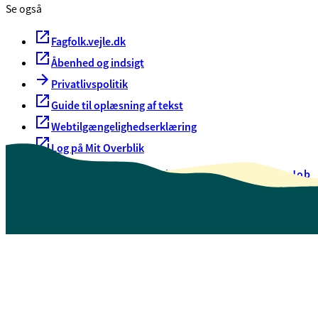
Se også
Fagfolk.vejle.dk
Åbenhed og indsigt
Privatlivspolitik
Guide til oplæsning af tekst
Webtilgængelighedserklæring
Log på Mit Overblik
Akut hjælp
EAN-numre
Oversigt over selvbetjening
Job
Presse