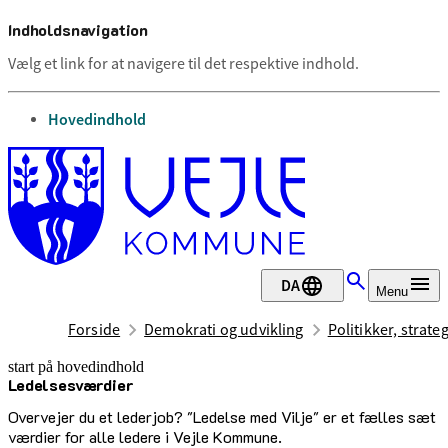
Indholdsnavigation
Vælg et link for at navigere til det respektive indhold.
gå til
Hovedindhold
DA
Menu
Forside
Demokrati og udvikling
Politikker, strate
start på hovedindhold
Ledelsesværdier
senest opdateret 17. februar 2026
Overvejer du et lederjob? "Ledelse med Vilje" er et fælles sæt
værdier for alle ledere i Vejle Kommune.