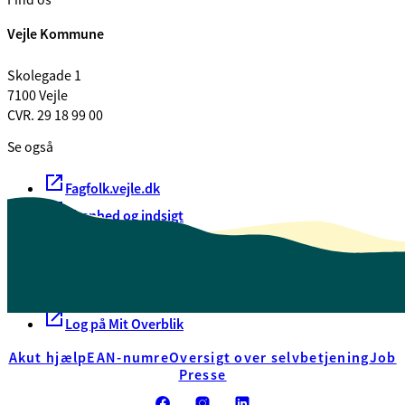
Find os
Vejle Kommune
Skolegade 1
7100 Vejle
CVR. 29 18 99 00
Se også
Fagfolk.vejle.dk
Åbenhed og indsigt
Privatlivspolitik
Guide til oplæsning af tekst
Webtilgængelighedserklæring
Log på Mit Overblik
Akut hjælp
EAN-numre
Oversigt over selvbetjening
Job
Presse