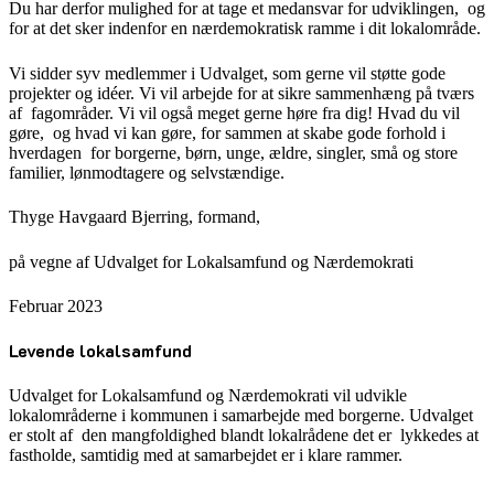
Du har derfor mulighed for at tage et medansvar for udviklingen, og
for at det sker indenfor en nærdemokratisk ramme i dit lokalområde.
Vi sidder syv medlemmer i Udvalget, som gerne vil støtte gode
projekter og idéer. Vi vil arbejde for at sikre sammenhæng på tværs
af fagområder. Vi vil også meget gerne høre fra dig! Hvad du vil
gøre, og hvad vi kan gøre, for sammen at skabe gode forhold i
hverdagen for borgerne, børn, unge, ældre, singler, små og store
familier, lønmodtagere og selvstændige.
Thyge Havgaard Bjerring, formand,
på vegne af Udvalget for Lokalsamfund og Nærdemokrati
Februar 2023
Levende lokalsamfund
Udvalget for Lokalsamfund og Nærdemokrati vil udvikle
lokalområderne i kommunen i samarbejde med borgerne. Udvalget
er stolt af den mangfoldighed blandt lokalrådene det er lykkedes at
fastholde, samtidig med at samarbejdet er i klare rammer.