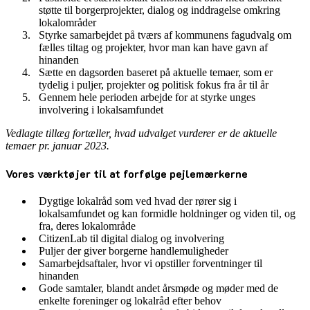
støtte til borgerprojekter, dialog og inddragelse omkring
lokalområder
Styrke samarbejdet på tværs af kommunens fagudvalg om
fælles tiltag og projekter, hvor man kan have gavn af
hinanden
Sætte en dagsorden baseret på aktuelle temaer, som er
tydelig i puljer, projekter og politisk fokus fra år til år
Gennem hele perioden arbejde for at styrke unges
involvering i lokalsamfundet
Vedlagte tillæg fortæller, hvad udvalget vurderer er de aktuelle
temaer pr. januar 2023.
Vores værktøjer til at forfølge pejlemærkerne
Dygtige lokalråd som ved hvad der rører sig i
lokalsamfundet og kan formidle holdninger og viden til, og
fra, deres lokalområde
CitizenLab til digital dialog og involvering
Puljer der giver borgerne handlemuligheder
Samarbejdsaftaler, hvor vi opstiller forventninger til
hinanden
Gode samtaler, blandt andet årsmøde og møder med de
enkelte foreninger og lokalråd efter behov