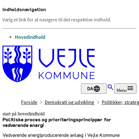
Indholdsnavigation
Vælg et link for at navigere til det respektive indhold.
gå til
Hovedindhold
DA
Menu
Forside
Demokrati og udvikling
Politikker, strate
start på hovedindhold
Politiske proces og prioriteringsprincipper for
senest opdateret 26. marts 2026
vedvarende energi
Vedvarende energiproducerende anlæg i Vejle Kommune