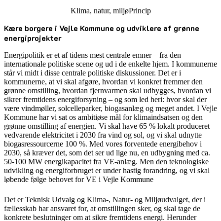
Klima, natur, miljø
Princip
Kære borgere i Vejle Kommune og udviklere af grønne
energiprojekter
Energipolitik er et af tidens mest centrale emner – fra den
internationale politiske scene og ud i de enkelte hjem. I kommunerne
står vi midt i disse centrale politiske diskussioner. Det er i
kommunerne, at vi skal afgøre, hvordan vi konkret fremmer den
grønne omstilling, hvordan fjernvarmen skal udbygges, hvordan vi
sikrer fremtidens energiforsyning – og som led heri: hvor skal der
være vindmøller, solcelleparker, biogasanlæg og meget andet. I Vejle
Kommune har vi sat os ambitiøse mål for klimaindsatsen og den
grønne omstilling af energien. Vi skal have 65 % lokalt produceret
vedvarende elektricitet i 2030 fra vind og sol, og vi skal udnytte
biogasressourcerne 100 %. Med vores forventede energibehov i
2030, så kræver det, som det ser ud lige nu, en udbygning med ca.
50-100 MW energikapacitet fra VE-anlæg. Men den teknologiske
udvikling og energiforbruget er under hastig forandring, og vi skal
løbende følge behovet for VE i Vejle Kommune
Det er Teknisk Udvalg og Klima-, Natur- og Miljøudvalget, der i
fællesskab har ansvaret for, at omstillingen sker, og skal tage de
konkrete beslutninger om at sikre fremtidens energi. Herunder