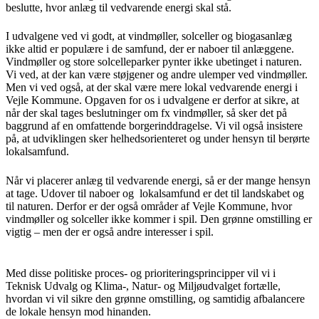
beslutte, hvor anlæg til vedvarende energi skal stå.
I udvalgene ved vi godt, at vindmøller, solceller og biogasanlæg
ikke altid er populære i de samfund, der er naboer til anlæggene.
Vindmøller og store solcelleparker pynter ikke ubetinget i naturen.
Vi ved, at der kan være støjgener og andre ulemper ved vindmøller.
Men vi ved også, at der skal være mere lokal vedvarende energi i
Vejle Kommune. Opgaven for os i udvalgene er derfor at sikre, at
når der skal tages beslutninger om fx vindmøller, så sker det på
baggrund af en omfattende borgerinddragelse. Vi vil også insistere
på, at udviklingen sker helhedsorienteret og under hensyn til berørte
lokalsamfund.
Når vi placerer anlæg til vedvarende energi, så er der mange hensyn
at tage. Udover til naboer og lokalsamfund er det til landskabet og
til naturen. Derfor er der også områder af Vejle Kommune, hvor
vindmøller og solceller ikke kommer i spil. Den grønne omstilling er
vigtig – men der er også andre interesser i spil.
Med disse politiske proces- og prioriteringsprincipper vil vi i
Teknisk Udvalg og Klima-, Natur- og Miljøudvalget fortælle,
hvordan vi vil sikre den grønne omstilling, og samtidig afbalancere
de lokale hensyn mod hinanden.