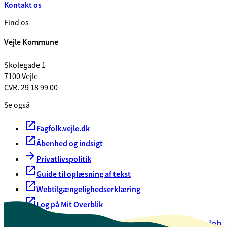
Kontakt os
Find os
Vejle Kommune
Skolegade 1
7100 Vejle
CVR. 29 18 99 00
Se også
Fagfolk.vejle.dk
Åbenhed og indsigt
Privatlivspolitik
Guide til oplæsning af tekst
Webtilgængelighedserklæring
Log på Mit Overblik
Akut hjælp
EAN-numre
Oversigt over selvbetjening
Job