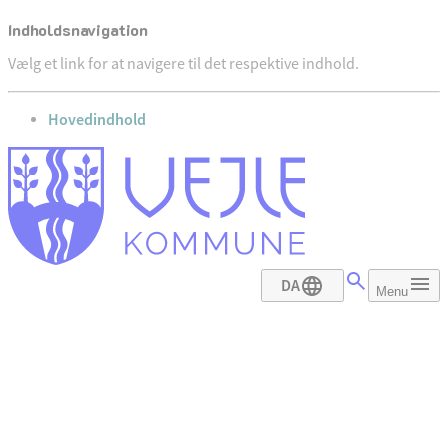
Indholdsnavigation
Vælg et link for at navigere til det respektive indhold.
gå til
Hovedindhold
DA
Menu