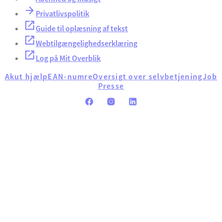
Privatlivspolitik
Guide til oplæsning af tekst
Webtilgængelighedserklæring
Log på Mit Overblik
Akut hjælp
EAN-numre
Oversigt over selvbetjening
Job
Presse