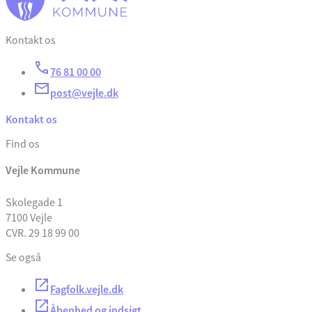
Kontakt os
76 81 00 00
post@vejle.dk
Kontakt os
Find os
Vejle Kommune
Skolegade 1
7100 Vejle
CVR. 29 18 99 00
Se også
Fagfolk.vejle.dk
Åbenhed og indsigt