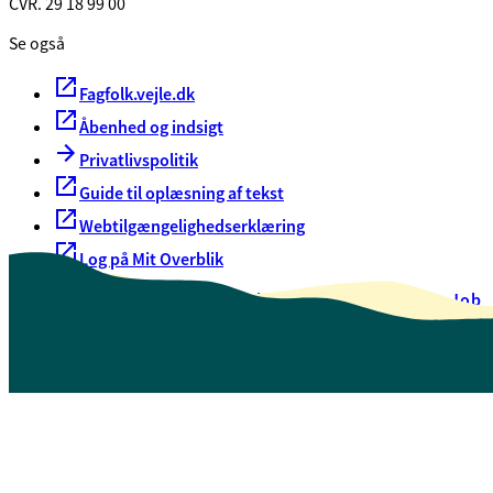
CVR. 29 18 99 00
Se også
Fagfolk.vejle.dk
Åbenhed og indsigt
Privatlivspolitik
Guide til oplæsning af tekst
Webtilgængelighedserklæring
Log på Mit Overblik
Akut hjælp
EAN-numre
Oversigt over selvbetjening
Job
Presse