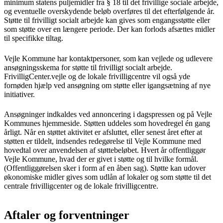
minimum statens puljemidler fra § 18 til det frivillige sociale arbejde,
og eventuelle overskydende beløb overføres til det efterfølgende år.
Støtte til frivilligt socialt arbejde kan gives som engangsstøtte eller
som støtte over en længere periode. Der kan forlods afsættes midler
til specifikke tiltag.
Vejle Kommune har kontaktpersoner, som kan vejlede og udlevere
ansøgningsskema for støtte til frivilligt socialt arbejde.
FrivilligCenter.vejle og de lokale frivilligcentre vil også yde
fornøden hjælp ved ansøgning om støtte eller igangsætning af nye
initiativer.
Ansøgninger indkaldes ved annoncering i dagspressen og på Vejle
Kommunes hjemmeside. Støtten uddeles som hovedregel én gang
årligt. Når en støttet aktivitet er afsluttet, eller senest året efter at
støtten er tildelt, indsendes redegørelse til Vejle Kommune med
hovedtal over anvendelsen af støttebeløbet. Hvert år offentliggør
Vejle Kommune, hvad der er givet i støtte og til hvilke formål.
(Offentliggørelsen sker i form af en åben sag). Støtte kan udover
økonomiske midler gives som udlån af lokaler og som støtte til det
centrale frivilligcenter og de lokale frivilligcentre.
Aftaler og forventninger