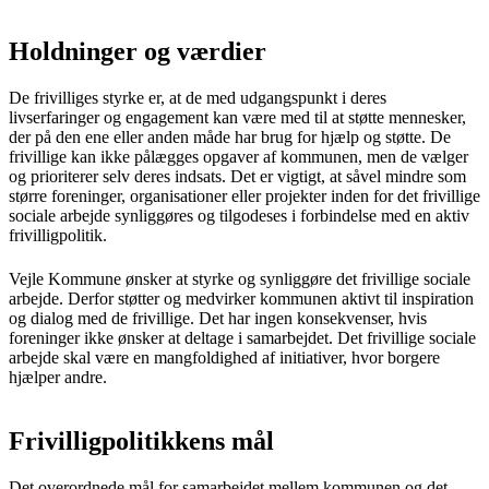
Holdninger og værdier
De frivilliges styrke er, at de med udgangspunkt i deres
livserfaringer og engagement kan være med til at støtte mennesker,
der på den ene eller anden måde har brug for hjælp og støtte. De
frivillige kan ikke pålægges opgaver af kommunen, men de vælger
og prioriterer selv deres indsats. Det er vigtigt, at såvel mindre som
større foreninger, organisationer eller projekter inden for det frivillige
sociale arbejde synliggøres og tilgodeses i forbindelse med en aktiv
frivilligpolitik.
Vejle Kommune ønsker at styrke og synliggøre det frivillige sociale
arbejde. Derfor støtter og medvirker kommunen aktivt til inspiration
og dialog med de frivillige. Det har ingen konsekvenser, hvis
foreninger ikke ønsker at deltage i samarbejdet. Det frivillige sociale
arbejde skal være en mangfoldighed af initiativer, hvor borgere
hjælper andre.
Frivilligpolitikkens mål
Det overordnede mål for samarbejdet mellem kommunen og det