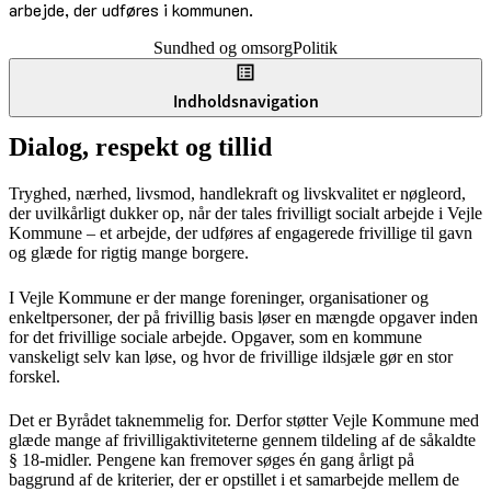
arbejde, der udføres i kommunen.
Sundhed og omsorg
Politik
Indholdsnavigation
Dialog, respekt og tillid
Tryghed, nærhed, livsmod, handlekraft og livskvalitet er nøgleord,
der uvilkårligt dukker op, når der tales frivilligt socialt arbejde i Vejle
Kommune – et arbejde, der udføres af engagerede frivillige til gavn
og glæde for rigtig mange borgere.
I Vejle Kommune er der mange foreninger, organisationer og
enkeltpersoner, der på frivillig basis løser en mængde opgaver inden
for det frivillige sociale arbejde. Opgaver, som en kommune
vanskeligt selv kan løse, og hvor de frivillige ildsjæle gør en stor
forskel.
Det er Byrådet taknemmelig for. Derfor støtter Vejle Kommune med
glæde mange af frivilligaktiviteterne gennem tildeling af de såkaldte
§ 18-midler. Pengene kan fremover søges én gang årligt på
baggrund af de kriterier, der er opstillet i et samarbejde mellem de