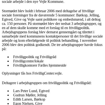
sociale arbejde i den nye Vejle Kommune.
Stormødet blev holdt i februar 2006 med deltagelse af frivillige
sociale foreninger fra de daværende 5 kommuner: Børkop, Jelling,
Egtved, Give og Vejle samt politikere og embedsmænd, i alt deltog
ca. 150 personer. På stormødet blev der nedsat 3 arbejdsgrupper, og
en af dem skulle komme med et forslag til en frivilligpolitik.
Arbejdsgruppens forslag blev dernæst gennemgået og tilrettet i
samarbejde med kommunens kontaktpersoner til det frivillige sociale
arbejde og kom efterfølgende til politisk behandling. I november
2006 blev den politisk godkendt. De tre arbejdsgrupper havde fokus
på:
Frivilligpolitik og Frivilligråd
Frivilligcentre/lokale
Frivilligkontorer Fælles hjemmeside
Oplysninger fås hos FrivilligCenter.vejle.
Deltagere i arbejdsgruppen om frivilligpolitik og Frivilligråd:
Lars Peter Lund, Egtved
Gudrun Møller, Jelling
Edith Larsen, Børkop
Egon Nielsen, Give