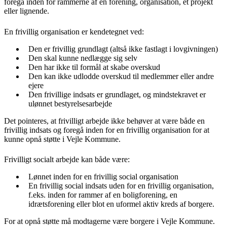
foregå inden for rammerne af en forening, organisation, et projekt
eller lignende.
En frivillig organisation er kendetegnet ved:
Den er frivillig grundlagt (altså ikke fastlagt i lovgivningen)
Den skal kunne nedlægge sig selv
Den har ikke til formål at skabe overskud
Den kan ikke udlodde overskud til medlemmer eller andre
ejere
Den frivillige indsats er grundlaget, og mindstekravet er
ulønnet bestyrelsesarbejde
Det pointeres, at frivilligt arbejde ikke behøver at være både en
frivillig indsats og foregå inden for en frivillig organisation for at
kunne opnå støtte i Vejle Kommune.
Frivilligt socialt arbejde kan både være:
Lønnet inden for en frivillig social organisation
En frivillig social indsats uden for en frivillig organisation,
f.eks. inden for rammer af en boligforening, en
idrætsforening eller blot en uformel aktiv kreds af borgere.
For at opnå støtte må modtagerne være borgere i Vejle Kommune.