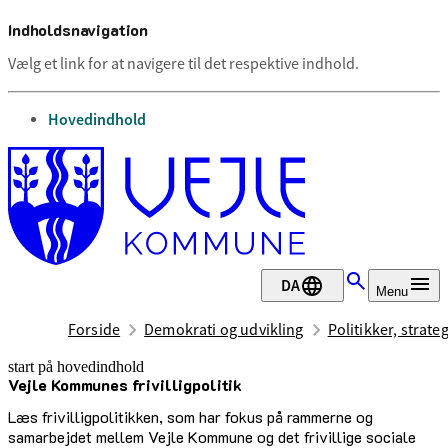
Indholdsnavigation
Vælg et link for at navigere til det respektive indhold.
gå til
Hovedindhold
DA
Menu
Forside
Demokrati og udvikling
Politikker, strate
start på hovedindhold
Vejle Kom­mu­nes fri­vil­lig­po­li­tik
senest opdateret 28. april 2026
Læs frivilligpolitikken, som har fokus på rammerne og
samarbejdet mellem Vejle Kommune og det frivillige sociale