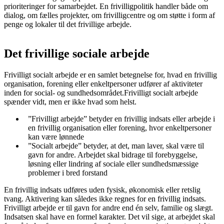
prioriteringer for samarbejdet. En frivilligpolitik handler både om
dialog, om fælles projekter, om frivilligcentre og om støtte i form af
penge og lokaler til det frivillige arbejde.
Det frivillige sociale arbejde
Frivilligt socialt arbejde er en samlet betegnelse for, hvad en frivillig
organisation, forening eller enkeltpersoner udfører af aktiviteter
inden for social- og sundhedsområdet.Frivilligt socialt arbejde
spænder vidt, men er ikke hvad som helst.
”Frivilligt arbejde” betyder en frivillig indsats eller arbejde i
en frivillig organisation eller forening, hvor enkeltpersoner
kan være lønnede
”Socialt arbejde” betyder, at det, man laver, skal være til
gavn for andre. Arbejdet skal bidrage til forebyggelse,
løsning eller lindring af sociale eller sundhedsmæssige
problemer i bred forstand
En frivillig indsats udføres uden fysisk, økonomisk eller retslig
tvang. Aktivering kan således ikke regnes for en frivillig indsats.
Frivilligt arbejde er til gavn for andre end én selv, familie og slægt.
Indsatsen skal have en formel karakter. Det vil sige, at arbejdet skal