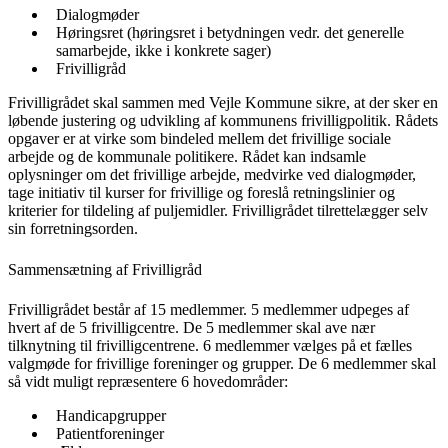
Dialogmøder
Høringsret (høringsret i betydningen vedr. det generelle
samarbejde, ikke i konkrete sager)
Frivilligråd
Frivilligrådet skal sammen med Vejle Kommune sikre, at der sker en
løbende justering og udvikling af kommunens frivilligpolitik. Rådets
opgaver er at virke som bindeled mellem det frivillige sociale
arbejde og de kommunale politikere. Rådet kan indsamle
oplysninger om det frivillige arbejde, medvirke ved dialogmøder,
tage initiativ til kurser for frivillige og foreslå retningslinier og
kriterier for tildeling af puljemidler. Frivilligrådet tilrettelægger selv
sin forretningsorden.
Sammensætning af Frivilligråd
Frivilligrådet består af 15 medlemmer. 5 medlemmer udpeges af
hvert af de 5 frivilligcentre. De 5 medlemmer skal ave nær
tilknytning til frivilligcentrene. 6 medlemmer vælges på et fælles
valgmøde for frivillige foreninger og grupper. De 6 medlemmer skal
så vidt muligt repræsentere 6 hovedområder:
Handicapgrupper
Patientforeninger