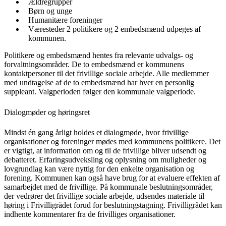
Ældregrupper
Børn og unge
Humanitære foreninger
Væresteder 2 politikere og 2 embedsmænd udpeges af
kommunen.
Politikere og embedsmænd hentes fra relevante udvalgs- og
forvaltningsområder. De to embedsmænd er kommunens
kontaktpersoner til det frivillige sociale arbejde. Alle medlemmer
med undtagelse af de to embedsmænd har hver en personlig
suppleant. Valgperioden følger den kommunale valgperiode.
Dialogmøder og høringsret
Mindst én gang årligt holdes et dialogmøde, hvor frivillige
organisationer og foreninger mødes med kommunens politikere. Det
er vigtigt, at information om og til de frivillige bliver udsendt og
debatteret. Erfaringsudveksling og oplysning om muligheder og
lovgrundlag kan være nyttig for den enkelte organisation og
forening. Kommunen kan også have brug for at evaluere effekten af
samarbejdet med de frivillige. På kommunale beslutningsområder,
der vedrører det frivillige sociale arbejde, udsendes materiale til
høring i Frivilligrådet forud for beslutningstagning. Frivilligrådet kan
indhente kommentarer fra de frivilliges organisationer.