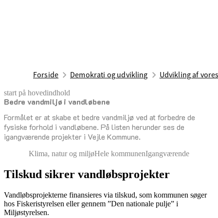
Forside
Demokrati og udvikling
Udvikling af vor
start på hovedindhold
Bedre vandmiljø i vandløbene
senest opdateret 26. marts 2025
Formålet er at skabe et bedre vandmiljø ved at forbedre de
fysiske forhold i vandløbene. På listen herunder ses de
igangværende projekter i Vejle Kommune.
Klima, natur og miljø
Hele kommunen
Igangværende
Tilskud sikrer vandløbsprojekter
Vandløbsprojekterne finansieres via tilskud, som kommunen søger
hos Fiskeristyrelsen eller gennem ”Den nationale pulje” i
Miljøstyrelsen.