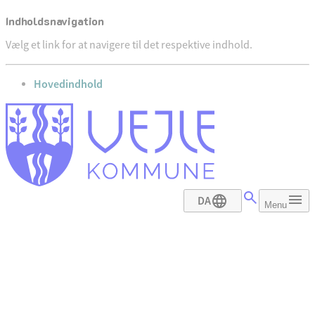
Indholdsnavigation
Vælg et link for at navigere til det respektive indhold.
gå til
Hovedindhold
DA
Menu