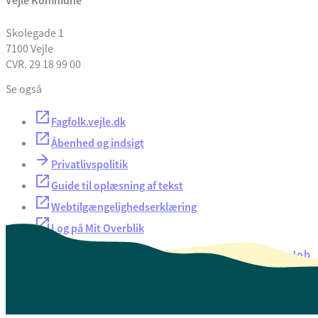
Vejle Kommune
Skolegade 1
7100 Vejle
CVR. 29 18 99 00
Se også
Fagfolk.vejle.dk
Åbenhed og indsigt
Privatlivspolitik
Guide til oplæsning af tekst
Webtilgængelighedserklæring
Log på Mit Overblik
Akut hjælp
EAN-numre
Oversigt over selvbetjening
Job
Presse