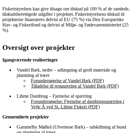
Fiskeristyrelsen kan give tilsagn om tilskud på 100 % af de samlede,
tilskudsberettigede udgifter i projektet. Fiskeristyrelsens tilskud til
projekterne finansieres delvist af EU (75 %) via Den Europæiske
Hav- og Fiskerifond og delvist af Miljø- og Fødevareministeriet (25
%).
Oversigt over projekter
Igangværende realiseringer
Vandel Bæk, nedre – udlægning af groft materiale og
plantning af træer
Forundersøgelse af Vandel Bæk (PDF)
Tilladelse til restaurering af Vandel Bæk (PDF)
Lihme Dambrug – Fjernelse af spærring
Forundersøgelse: Fjernelse af dambrugsspærring i
Vejle Å ved St. Lihme Fiskeri (PDF)
Gennemførte projekter
Gammelby Mølleå (Ulvemose Bæk) – udskiftning af bund
og plantning af træer