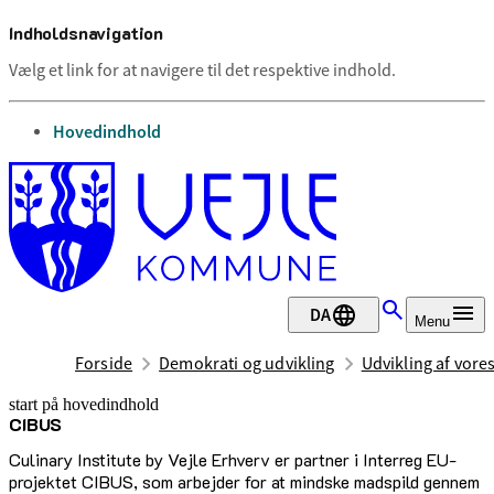
Indholdsnavigation
Vælg et link for at navigere til det respektive indhold.
gå til
Hovedindhold
DA
Menu
Forside
Demokrati og udvikling
Udvikling af vor
start på hovedindhold
CIBUS
senest opdateret 12. januar 2026
Culinary Institute by Vejle Erhverv er partner i Interreg EU-
projektet CIBUS, som arbejder for at mindske madspild gennem