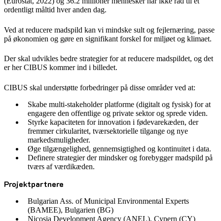
(Eurostat, 2022) og 36.2 millioner mennesker har ikke råd til et
ordentligt måltid hver anden dag.
Ved at reducere madspild kan vi mindske sult og fejlernæring, passe
på økonomien og gøre en signifikant forskel for miljøet og klimaet.
Der skal udvikles bedre strategier for at reducere madspildet, og det
er her CIBUS kommer ind i billedet.
CIBUS skal understøtte forbedringer på disse områder ved at:
Skabe multi-stakeholder platforme (digitalt og fysisk) for at
engagere den offentlige og private sektor og sprede viden.
Styrke kapaciteten for innovation i fødevarekæden, der
fremmer cirkularitet, tværsektorielle tilgange og nye
markedsmuligheder.
Øge tilgængelighed, gennemsigtighed og kontinuitet i data.
Definere strategier der mindsker og forebygger madspild på
tværs af værdikæden.
Projektpartnere
Bulgarian Ass. of Municipal Environmental Experts
(BAMEE), Bulgarien (BG)
Nicosia Development Agency (ANEL), Cypern (CY)