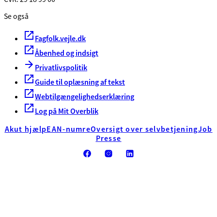
Se også
Fagfolk.vejle.dk
Åbenhed og indsigt
Privatlivspolitik
Guide til oplæsning af tekst
Webtilgængelighedserklæring
Log på Mit Overblik
Akut hjælp
EAN-numre
Oversigt over selvbetjening
Job
Presse