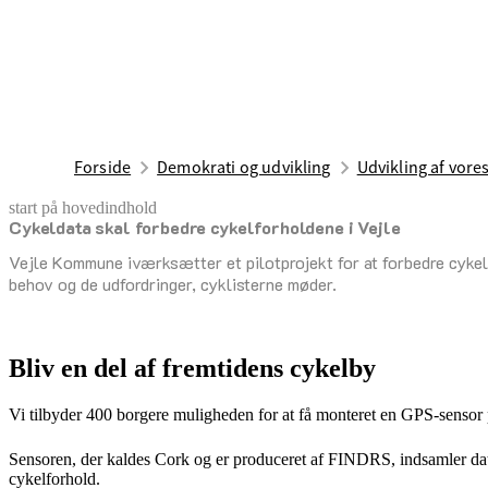
Forside
Demokrati og udvikling
Udvikling af vor
start på hovedindhold
Cykeldata skal forbedre cykelforholdene i Vejle
senest opdateret 25. august 2025
Vejle Kommune iværksætter et pilotprojekt for at forbedre cykelf
behov og de udfordringer, cyklisterne møder.
Bliv en del af fremtidens cykelby
Vi tilbyder 400 borgere muligheden for at få monteret en GPS-sensor 
Sensoren, der kaldes Cork og er produceret af FINDRS, indsamler data o
cykelforhold.