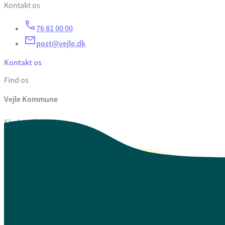
Kontakt os
76 81 00 00
post@vejle.dk
Kontakt os
Find os
Vejle Kommune
Skolegade 1
7100 Vejle
CVR. 29 18 99 00
Se også
Fagfolk.vejle.dk
Åbenhed og indsigt
Privatlivspolitik