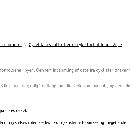
es kommune
Cykeldata skal forbedre cykelforholdene i Vejle
orholdene i byen. Gennem indsamling af data fra cyklister ønsker v
Klima, natur og miljø
Trafik og mobilitet
Hele kommunen
Igangværende
på deres cykel.
m rystelser, ruter, steder, hvor cyklisterne forsinkes og meget andet. D