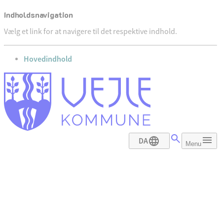
Indholdsnavigation
Vælg et link for at navigere til det respektive indhold.
gå til
Hovedindhold
DA
Menu