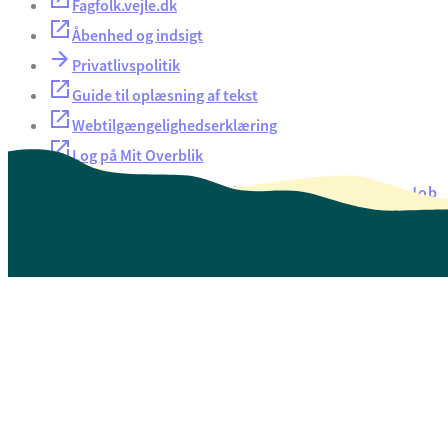
Fagfolk.vejle.dk
Åbenhed og indsigt
Privatlivspolitik
Guide til oplæsning af tekst
Webtilgængelighedserklæring
Log på Mit Overblik
Akut hjælp
EAN-numre
Oversigt over selvbetjening
Job
Presse