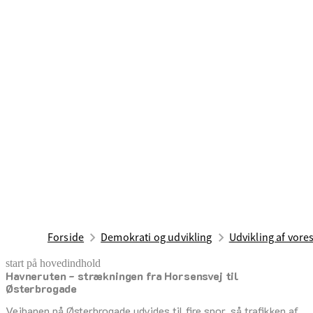
Forside
Demokrati og udvikling
Udvikling af vor
start på hovedindhold
Havneruten - strækningen fra Horsensvej til
senest opdateret 11. maj 2026
Østerbrogade
Vejbanen på Østerbrogade udvides til fire spor, så trafikken af