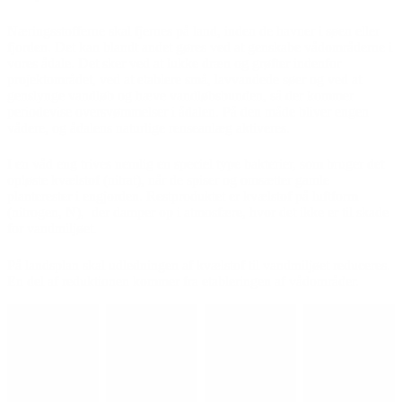
Næringsstofferne skal fjernes på land, inden de havner i søen eller
fjorden. Det kan blandt andet gøres ved at genskabe vådområderne i
vores ådale. Det sker ved at lukke dræn og grøfter indenfor
projektområdet, ved at etablere små, lavvandede søer og ved at
genslynge vandløb og hæve vandløbsbunden, så der kommer
periodevise oversvømmelser i ådalen. På den måde bliver engen
vådere, og ådalens naturlige renseanlæg aktiveres.
I en våd eng trives nemlig en speciel type bakterier, som bruger det
opløste kvælstof (nitrat), når de spiser og omsætter gamle
planterester i engjorden. Restproduktet er kvælstof på luftform
(nitrogen, N), der damper op i atmosfære, hvor det ikke er til skade
for vandmiljøet.
På landsplan skal udledningen af kvælstof til vandmiljøet reduceres.
En del af reduktionen kommer fra etableringen af vådområder.