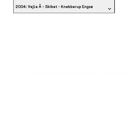
2004: Vejle Å - Skibet - Knabberup Engsø