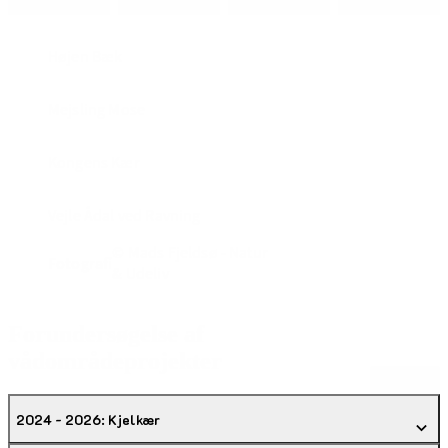
Højen Bæk
Mejsling Mose
Kongens Kær
Vejle Ådal ved Ravning
© Mads Fjeldsø - Natur
Fotografi
& Udeliv
Forundersøgelse af
vådområdeprojekter
Åbn alle
2024 - 2026: Kjelkær