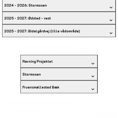
2024 - 2026: Stormosen
2025 - 2027: Ødsted - vest
2025 - 2027: Bidalgårdvej (lille vådområde)
Realiseringsprojekter
Åbn alle
Ravning Projektet
Stormosen
Fruensmøllested Bæk
Etablerede vådområder og
lavbundsprojekter
Åbn alle