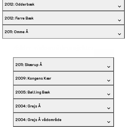
2012: Odderbæk
2012: Farre Bæk
2011: Omme Å
Ældre vådområdeprojekter
Åbn alle
2011: Skærup Å
2009: Kongens Kær
2005: Bølling Bæk
2004: Grejs Å
2004: Grejs Å vådområde