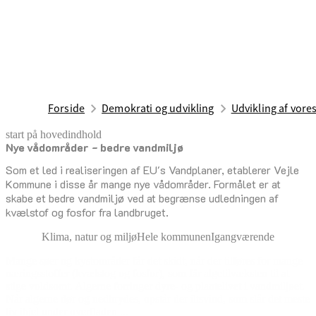
Forside
Demokrati og udvikling
Udvikling af vor
start på hovedindhold
Nye vådområder - bedre vandmiljø
senest opdateret 15. juni 2026
Som et led i realiseringen af EU's Vandplaner, etablerer Vejle
Kommune i disse år mange nye vådområder. Formålet er at
skabe et bedre vandmiljø ved at begrænse udledningen af
kvælstof og fosfor fra landbruget.
Klima, natur og miljø
Hele kommunen
Igangværende
Mange søer og kystområder får det skidt, når der tilføres for mange
næringsstoffer (kvælstog og fosfor), som får algetilvæksten til at
stige voldsomt. Algerne forringer dyre- og plantelivet i vandmiljøet.
Når algerne dør og nedbrydes, opstår der iltsvind, som slår det meste
liv ihjel under overfladen ...