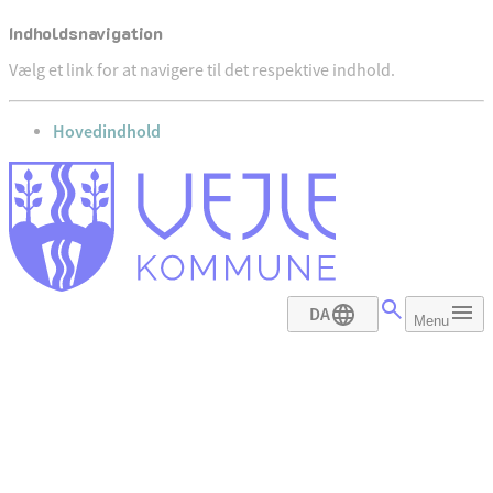
Indholdsnavigation
Vælg et link for at navigere til det respektive indhold.
gå til
Hovedindhold
DA
Menu