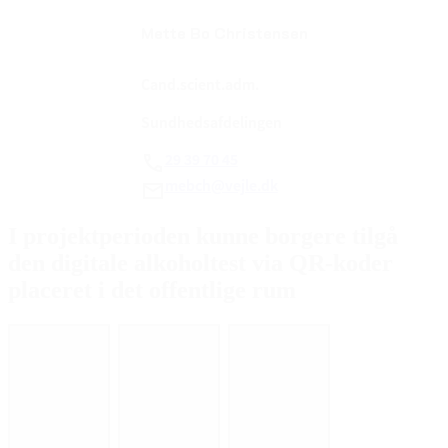
Mette Bo Christensen
Cand.scient.adm.
Sundhedsafdelingen
29 39 70 45
mebch@vejle.dk
I projektperioden kunne borgere tilgå
den digitale alkoholtest via QR-koder
placeret i det offentlige rum