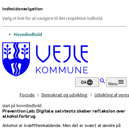
Indholdsnavigation
Vælg et link for at navigere til det respektive indhold.
gå til
Hovedindhold
DA
Menu
Forside
Demokrati og udvikling
Udvikling af vor
start på hovedindhold
Prevention Lab: Digitale selvtests skaber refleksion over
senest opdateret 11. juni 2026
alkoholforbrug
Alkohol er kræftfremkaldende. Men det er svært at ændre på