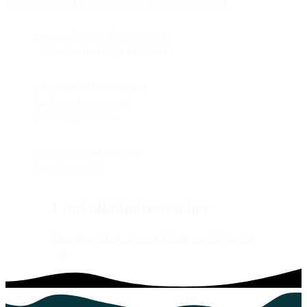
Bogmærker med QR-koder til
selvtesten hos Vejle Bibliotek.
QR-koder til selvtest ved
flaskecontaineren på
genbrugspladsen.
QR-kode til selvtest ved
busstoppested.
Find alkoholtesten her
Test dine alkoholvaner, hjælp og rådgivning