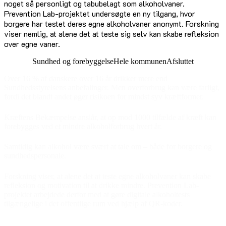
noget så personligt og tabubelagt som alkoholvaner.
Prevention Lab-projektet undersøgte en ny tilgang, hvor
borgere har testet deres egne alkoholvaner anonymt. Forskning
viser nemlig, at alene det at teste sig selv kan skabe refleksion
over egne vaner.
Sundhed og forebyggelse
Hele kommunen
Afsluttet
Over 16 % af danskere over 16 år drikker mere end
Sundhedsstyrelsens anbefalinger. Men overforbrug kan være farligt,
fordi det blandt andet øger risikoen for mindst syv kræftformer.
Kræftens Bekæmpelse anslår, at op mod 1000 tilfælde af kræft kan
forebygges ved et mindre alkoholforbrug hvert år.
Samtidig kan alkohol være svært at tale om – både for borgere og
sundhedspersonale.
Forskning viser, at alene det at teste egne alkoholvaner kan skabe
refleksion og motivation til at drikke mindre. Prevention Lab-
projektet arbejdede derfor med at gøre digitale alkoholtests
tilgængelige i det offentlige rum ved hjælp af QR-koder.