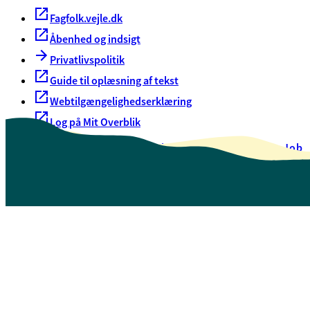
Fagfolk.vejle.dk
Åbenhed og indsigt
Privatlivspolitik
Guide til oplæsning af tekst
Webtilgængelighedserklæring
Log på Mit Overblik
Akut hjælp
EAN-numre
Oversigt over selvbetjening
Job
Presse