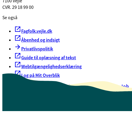
7100 Vejle
CVR. 29 18 99 00
Se også
Fagfolk.vejle.dk
Åbenhed og indsigt
Privatlivspolitik
Guide til oplæsning af tekst
Webtilgængelighedserklæring
Log på Mit Overblik
Akut hjælp
EAN-numre
Oversigt over selvbetjening
Job
Presse