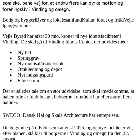
som skal bane vej for, at endnu flere kan dyrke motion og
foreningsliv i Vinding og omegn.
Bolig og byggeri
Byer og lokalesamfund
Kultur, idræt og fritid
Vejle
Igangværende
Vejle Byråd har afsat 30 mio. kroner til nye idrætsfaciliteter i
Vinding. De skal gå til Vinding Idræts Center, der udvides med:
Ny hal
Springgrav
Ny multisal/mødelokale
Omklædning og depot
Nyt indgangsparti
Fitnessrum
Der er således tale om en stor udvidelse, som skal imødekomme, at
hallen ofte er fuldt belagt, beboerne i området har efterspurgt flere
haltider.
SWECO, Dansk Hal og Skala Architecture har entreprisen.
De begyndte på udvidelsen i august 2025, og de nye faciliteter vil,
efter planen, stå klar til borgerne i Vinding og omegn fra den 22.
august.