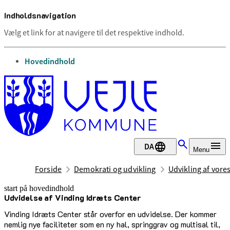
Indholdsnavigation
Vælg et link for at navigere til det respektive indhold.
gå til
Hovedindhold
DA
Menu
Forside
Demokrati og udvikling
Udvikling af vor
start på hovedindhold
Udvidelse af Vinding Idræts Center
senest opdateret 2. juli 2026
Vinding Idræts Center står overfor en udvidelse. Der kommer
nemlig nye faciliteter som en ny hal, springgrav og multisal til,