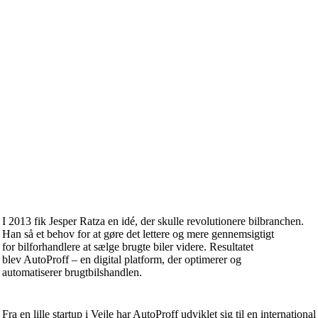
I 2013 fik Jesper Ratza en idé, der skulle revolutionere bilbranchen.
Han så et behov for at gøre det lettere og mere gennemsigtigt
for bilforhandlere at sælge brugte biler videre. Resultatet
blev AutoProff – en digital platform, der optimerer og
automatiserer brugtbilshandlen.
Fra en lille startup i Vejle har AutoProff udviklet sig til en international