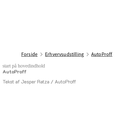
Forside
Erhvervsudstilling
AutoProff
start på hovedindhold
AutoProff
senest opdateret 7. maj 2025
Tekst af Jesper Ratza / AutoProff