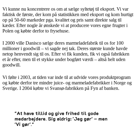
Vi kunne nu koncentrere os om at sælge syltetøj til eksport. Vi var
faktisk de første, der kom på statistikken med eksport og kom hurtigt
op på 50-60 markeder pga. kvalitet og pris samt direkte salg til
kæder. Efter nogle år ønskede vi at producere vores egne frugter i
Polen og købte derfor to frysehuse.
I 2000 ville Danisco sælge deres marmeladefabrik til os for 100
millioner i goodwill – vi sagde nej tak. Deres største kunde havde
netop henvendt sig til os. Efter vi fik kunden, fik vi også fabrikken
et år efter, men til et stykke under bogført værdi – altså helt uden
goodwill.
Vi følte i 2003, at tiden var inde til at udvide vores produktprogram
og købte derfor tre mindre juice- og marmeladefabrikker i Norge og
Sverige. I 2004 købte vi Svansø-fabrikken på Fyn af banken.
"At have tillid og give frihed til gode
medarbejdere. Sig aldrig: 'Jeg gør' – men
'Vi gør'."