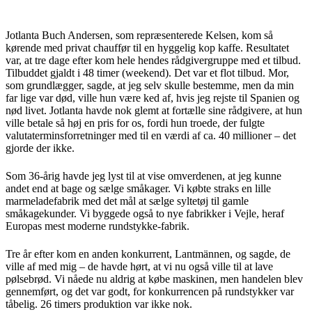
Jotlanta Buch Andersen, som repræsenterede Kelsen, kom så
kørende med privat chauffør til en hyggelig kop kaffe. Resultatet
var, at tre dage efter kom hele hendes rådgivergruppe med et tilbud.
Tilbuddet gjaldt i 48 timer (weekend). Det var et flot tilbud. Mor,
som grundlægger, sagde, at jeg selv skulle bestemme, men da min
far lige var død, ville hun være ked af, hvis jeg rejste til Spanien og
nød livet. Jotlanta havde nok glemt at fortælle sine rådgivere, at hun
ville betale så høj en pris for os, fordi hun troede, der fulgte
valutaterminsforretninger med til en værdi af ca. 40 millioner – det
gjorde der ikke.
Som 36-årig havde jeg lyst til at vise omverdenen, at jeg kunne
andet end at bage og sælge småkager. Vi købte straks en lille
marmeladefabrik med det mål at sælge syltetøj til gamle
småkagekunder. Vi byggede også to nye fabrikker i Vejle, heraf
Europas mest moderne rundstykke-fabrik.
Tre år efter kom en anden konkurrent, Lantmännen, og sagde, de
ville af med mig – de havde hørt, at vi nu også ville til at lave
pølsebrød. Vi nåede nu aldrig at købe maskinen, men handelen blev
gennemført, og det var godt, for konkurrencen på rundstykker var
tåbelig. 26 timers produktion var ikke nok.