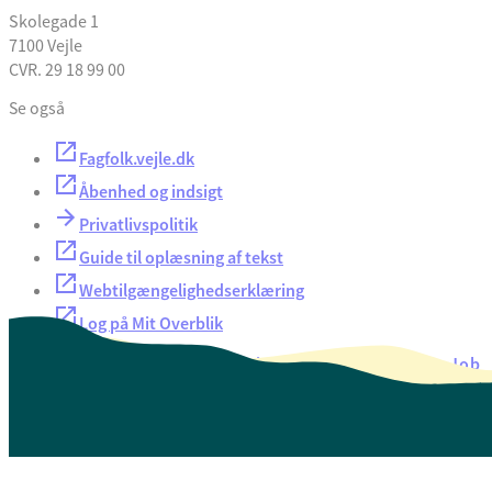
Skolegade 1
7100 Vejle
CVR. 29 18 99 00
Se også
Fagfolk.vejle.dk
Åbenhed og indsigt
Privatlivspolitik
Guide til oplæsning af tekst
Webtilgængelighedserklæring
Log på Mit Overblik
Akut hjælp
EAN-numre
Oversigt over selvbetjening
Job
Presse