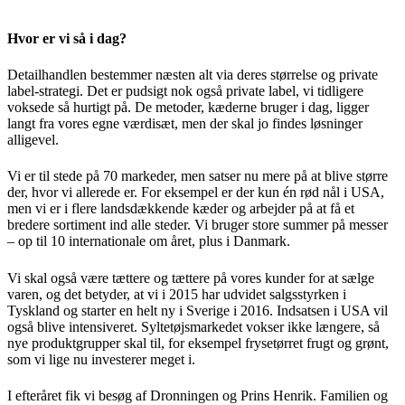
Hvor er vi så i dag?
Detailhandlen bestemmer næsten alt via deres størrelse og private
label-strategi. Det er pudsigt nok også private label, vi tidligere
voksede så hurtigt på. De metoder, kæderne bruger i dag, ligger
langt fra vores egne værdisæt, men der skal jo findes løsninger
alligevel.
Vi er til stede på 70 markeder, men satser nu mere på at blive større
der, hvor vi allerede er. For eksempel er der kun én rød nål i USA,
men vi er i flere landsdækkende kæder og arbejder på at få et
bredere sortiment ind alle steder. Vi bruger store summer på messer
– op til 10 internationale om året, plus i Danmark.
Vi skal også være tættere og tættere på vores kunder for at sælge
varen, og det betyder, at vi i 2015 har udvidet salgsstyrken i
Tyskland og starter en helt ny i Sverige i 2016. Indsatsen i USA vil
også blive intensiveret. Syltetøjsmarkedet vokser ikke længere, så
nye produktgrupper skal til, for eksempel frysetørret frugt og grønt,
som vi lige nu investerer meget i.
I efteråret fik vi besøg af Dronningen og Prins Henrik. Familien og