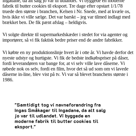
Ingadane, da alt salg jo var til udlandet. Vi byggede en moderne
fabrik til butter cookies til eksport. Tre dage efter opstart 1/1/78
truede den største i branchen, Kelsen i Nr. Snede, med at kvæle os,
hvis ikke vi ville sælge. Det var barskt – jeg var tilmed indlagt med
brækket ben. De fik pænt afslag – heldigvis.
Vi solgte direkte til supermarkedskæder i stedet for via agenter og
importører, så vi fik faktisk bedre priser end de andre fabrikker.
Vi købte en ny produktionslinje hvert år i otte år. Vi havde derfor det
nyeste udstyr og hurtigste. Vi fik de bedste indkøbspriser på dåser,
fordi leverandøren var bange for, at vi selv ville lave dåserne. Vi
røbede nok os selv, fordi en film, hvor det så ud som om vi lavede
dåserne in-line, blev vist på tv. Vi var så blevet branchens største i
1986.
"Samtidigt tog vi navneforandring fra
Ingas Småkager til Ingadane, da alt salg
jo var til udlandet. Vi byggede en
moderne fabrik til butter cookies til
eksport."