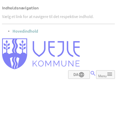
Indholdsnavigation
Vælg et link for at navigere til det respektive indhold.
gå til
Hovedindhold
DA
Menu