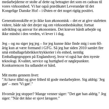
medarbejderne er stolte af dette og betragter det som en cadeau til
vores virksomhed. Vi har også prædikatet Leverandør til det
Kongelige Danske Hof – i Østen er det noget rigtig positivt.
Generationsskifte er jo ikke kun økonomisk – det er at give stafetten
videre, både når det drejer sig om virksomhedskultur, fortsat
udvikling og ansvar for økonomien. Det kræver hårdt arbejde og
ikke mindst i den verden, vi lever i i dag.
Jeg – og nu siger jeg jeg – for jeg kunne ikke finde mig i som 60-
årig kun at være formand i GFG. Så jeg har siden 2010 samlet fire
små emballagefabrikker/trykkerier i én enhed, nemlig
Emballagegruppen på Englandsvej, hvor vi også har den nyeste
teknologi. Kvalitet, service og hurtighed er nøglepunkter.
Konkurrencen fra udlandet er hård.
Mit motto gennem livet:
"At have tillid og give frihed til gode medarbejdere. Sig aldrig: 'Jeg
gør' – men 'Vi gør'."
Hvornår jeg stopper? Mange venner siger: "Det gør han aldrig." Jeg
siger: "Når det ikke er sjovt længere."