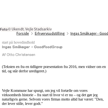
Foto
© Ukendt. Vejle Stadsarkiv
Forside
Erhvervsudstilling
Ingas Småkager - Go
start på hovedindhold
Ingas Småkager - GoodFoodGroup
senest opdateret 17. februar 2026
Af Otto Christensen
(Teksten en fra en tidligere præsentation fra 2016, men vidner om en
tid, og står derfor uredigeret.)
Vejle Kommune har spurgt, om jeg vil fortælle om vores
virksomheds historie – fra start til hvor vi er nu – og det gør jeg
naturligvis gerne. Selvom vores firmas motto altid har været: "Den,
der lever stille, lever godt."