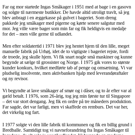
Far og mor startede Ingas Småkager i 1951 med at bage i en gasovn
og solgte til nærmeste butikker. De havde altid utroligt travlt, så jeg
blev anbragt i en æggekasse på gulvet i bageriet. Som dreng
pakkede jeg småkager med pigerne og kørte senere salgstur med
mor. Jeg ville være bager som min far og fik heldigvis en medalje
for det – men ville gerne til udlandet.
Men efter soldatertid i 1971 blev jeg hentet hjem til den lille, meget
manuelle fabrik på Urhøj, idet de to vigtigste i bageriet rejste, fordi
de troede, jeg skulle hjem. Vi fik snart nogle små maskiner og kunne
begynde at sælge til grossister og Norge. I 1975 gik vores to største
kunder konkurs, hvilket medførte tab af penge og omsætning. Vi var
pludselig insolvente, men aktivbanken hjalp med leverandøraftaler
og ny revisor.
Vi begyndte at lave småkager af smør og i dåser, og to år efter var al
gæld betalt. I 1976, som 26-årig, tog jeg min første tur til Singapore
– det var stort dengang. Jeg fik en ordre på tre måneders produktion.
Far sagde, det var farligt, men vi skaffede en remburs. Det var her,
det virkelig tog fart.
I 1977 solgte vi den lille fabrik til kommunen og fik en billig grund i
Bredballe. Samtidigt tog vi navneforandring fra Ingas Småkager til