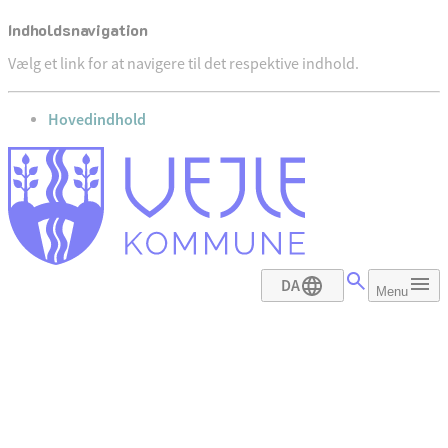
Indholdsnavigation
Vælg et link for at navigere til det respektive indhold.
gå til
Hovedindhold
DA
Menu