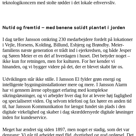
teknologikoncern med stolte rødder i det lokale erhvervsliv.
Nutid og fremtid – med benene solidt plantet i jorden
I dag tæller Jansson omkring 230 medarbejdere fordelt på lokationer
i Vejle, Horsens, Kolding, Billund, Esbjerg og Brøndby. Meier-
familiens næste generation er trådt ind i ejerkredsen, og både Jesper
og Søren Meier er en del af hverdagen i huset. Det betyder noget –
ikke kun for retningen, men for kulturen. For her kender vi
hinanden, og vi bygger videre på det, der er blevet skabt før os.
Udviklingen står ikke stille. I Jansson El fylder grøn energi og
intelligente bygningsinstallationer mere og mere. I Jansson Alarm
har vi gennem årene opbygget erfaring med komplekse
sikringsløsninger, og vi arbejder hver dag for at levere høj faglighed
og specialiseret viden. Og selvom telefoni og fax hører en anden tid
til, har Jansson Kommunikation for længst fundet sin plads i den
digitale virkelighed og skaber i dag skræddersyede digitale løsninger
inden for kundeservice.
Meget har ændret sig siden 1897, men noget er stadig, som det var
dengang: Vi går til arbejdet med flid, dygtighed og god opførsel. Det