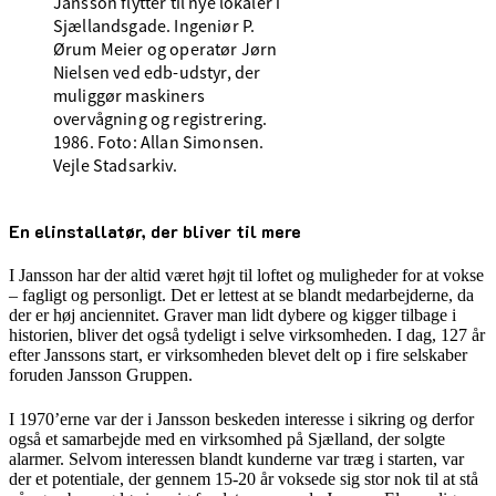
Jansson flytter til nye lokaler i
Sjællandsgade. Ingeniør P.
Ørum Meier og operatør Jørn
Nielsen ved edb-udstyr, der
muliggør maskiners
overvågning og registrering.
1986. Foto: Allan Simonsen.
Vejle Stadsarkiv.
En elinstallatør, der bliver til mere
I Jansson har der altid været højt til loftet og muligheder for at vokse
– fagligt og personligt. Det er lettest at se blandt medarbejderne, da
der er høj anciennitet. Graver man lidt dybere og kigger tilbage i
historien, bliver det også tydeligt i selve virksomheden. I dag, 127 år
efter Janssons start, er virksomheden blevet delt op i fire selskaber
foruden Jansson Gruppen.
I 1970’erne var der i Jansson beskeden interesse i sikring og derfor
også et samarbejde med en virksomhed på Sjælland, der solgte
alarmer. Selvom interessen blandt kunderne var træg i starten, var
der et potentiale, der gennem 15-20 år voksede sig stor nok til at stå