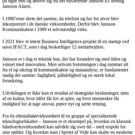
på egne ben og løsrive sig fra det nuværende Jansson El: nemlig
Jansson Alarm.
I 1980’erne skete det samme, da telefoni og fax for alvor blev
inkorporeret i de danske virksomheder. Derfor blev Jansson
Kommunikation i 1989 et selvstændigt virke.
I 2021 blev et intent Business Intelligence-projekt til en startup ved
navn IFACT, som i dag beskæftiger 12 medarbejdere.
Jansson er i dag et teknisk hus, der har forandret sig med tiden og
vokset med innovation. Men selvom forretningen i dag rummer alt
fra el og sikring til kommunikation og dataanalyse, er fundamentet
stadig det samme: faglighed, pålidelighed og en stærk lokal
forankring.
Udviklingen er ikke kun et resultat af strategiske beslutninger, men
af en kultur, hvor idéer får lov at spire, og hvor mennesker får
mulighed for at tage ansvar, prøve nyt og sætte retning.
Fra én elinstallatørvirksomhed til en gruppe af specialiserede
teknologiselskaber – Jansson er et eksempel på, hvordan en klassisk
håndværksvirksomhed kan udvikle sig over tid – med respekt for
sine rødder. Og hvordan man i hjertet af Vejle kan skabe en moderne