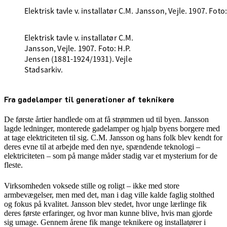
Elektrisk tavle v. installatør C.M. Jansson, Vejle. 1907. Fot
Elektrisk tavle v. installatør C.M.
Jansson, Vejle. 1907. Foto: H.P.
Jensen (1881-1924/1931). Vejle
Stadsarkiv.
Fra gadelamper til generationer af teknikere
De første årtier handlede om at få strømmen ud til byen. Jansson
lagde ledninger, monterede gadelamper og hjalp byens borgere med
at tage elektriciteten til sig. C.M. Jansson og hans folk blev kendt for
deres evne til at arbejde med den nye, spændende teknologi –
elektriciteten – som på mange måder stadig var et mysterium for de
fleste.
Virksomheden voksede stille og roligt – ikke med store
armbevægelser, men med det, man i dag ville kalde faglig stolthed
og fokus på kvalitet. Jansson blev stedet, hvor unge lærlinge fik
deres første erfaringer, og hvor man kunne blive, hvis man gjorde
sig umage. Gennem årene fik mange teknikere og installatører i