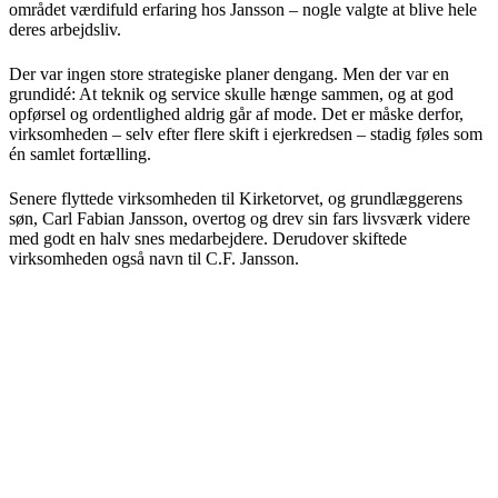
området værdifuld erfaring hos Jansson – nogle valgte at blive hele
deres arbejdsliv.
Der var ingen store strategiske planer dengang. Men der var en
grundidé: At teknik og service skulle hænge sammen, og at god
opførsel og ordentlighed aldrig går af mode. Det er måske derfor,
virksomheden – selv efter flere skift i ejerkredsen – stadig føles som
én samlet fortælling.
Senere flyttede virksomheden til Kirketorvet, og grundlæggerens
søn, Carl Fabian Jansson, overtog og drev sin fars livsværk videre
med godt en halv snes medarbejdere. Derudover skiftede
virksomheden også navn til C.F. Jansson.