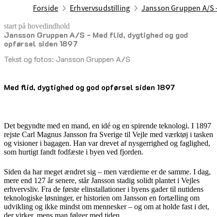
Forside
Erhvervsudstilling
Jansson Gruppen A/S - 
start på hovedindhold
Jansson Gruppen A/S - Med flid, dygtighed og god
senest opdateret 17. februar 2026
opførsel siden 1897
Tekst og fotos: Jansson Gruppen A/S
Med flid, dygtighed og god opførsel siden 1897
Det begyndte med en mand, en idé og en spirende teknologi. I 1897
rejste Carl Magnus Jansson fra Sverige til Vejle med værktøj i tasken
og visioner i bagagen. Han var drevet af nysgerrighed og faglighed,
som hurtigt fandt fodfæste i byen ved fjorden.
Siden da har meget ændret sig – men værdierne er de samme. I dag,
mere end 127 år senere, står Jansson stadig solidt plantet i Vejles
erhvervsliv. Fra de første elinstallationer i byens gader til nutidens
teknologiske løsninger, er historien om Jansson en fortælling om
udvikling og ikke mindst om mennesker – og om at holde fast i det,
der virker, mens man følger med tiden.