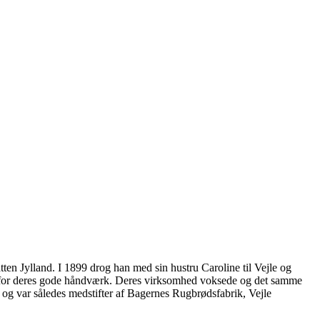
ten Jylland. I 1899 drog han med sin hustru Caroline til Vejle og
yen for deres gode håndværk. Deres virksomhed voksede og det samme
 og var således medstifter af Bagernes Rugbrødsfabrik, Vejle