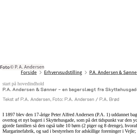
Foto
© P. A. Andersen
Forside
Erhvervsudstilling
P.A. Andersen & Sønne
start på hovedindhold
P.A. Andersen & Sønner - en bagerslægt fra Skyttehusgad
senest opdateret 17. februar 2026
Tekst af P.A. Andersen, Foto: P.A. Andersen / P.A. Brød
I 1897 blev den 17-årige Peter Alfred Andersen (P.A. 1) uddannet bage
overtog et nyt bageri i Skyttehusgade, som på det tidspunkt var den 
gjorde familien så den også talte 10 børn (2 piger og 8 drenge), hvor
Margarinefabrik, og sad i bestyrelsen for adskillige foreninger i Vejl