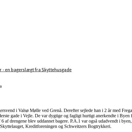
r - en bagerslægt fra Skyttehusgade
e
rsvend i Valsø Mølle ved Grenå. Derefter sejlede han i 2 år med Fregat
yderste gade i Vejle. De var dygtige og fagligt hurtigt anerkendte i B
af 6 af drengene blev uddannet bagere. P.A.1 var også udadvendt i byen,
e; Skyttelauget, Kreditforeningen og Schweitzers Bogtrykkeri.