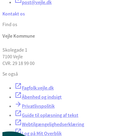
post@vejle.dk
Kontakt os
Find os
Vejle Kommune
Skolegade 1
7100 Vejle
CVR. 29 18 99 00
Se også
Fagfolk.vejle.dk
Åbenhed og indsigt
Privatlivspolitik
Guide til oplæsning af tekst
Webtilgængelighedserklæring
Log på Mit Overblik