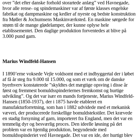
over ”det efter danske forhold storartede anlæg” ved Havnegade,
hvor alle rense- og spindemaskiner var af første klasses engelske
fabrikat og dampmaskine og kedler af nyeste og bedste konstruktion
fra Møller & Jochumsens Maskinværksted. En maskine sørgede for
strøm til de mange glødelamper, der kunne oplyse hele
etablissementet. Den daglige produktion forventedes at blive på
3.000 pund garn.
Marius Windfeld-Hansen
I 1890’erne voksede Vejle voldsomt med et indbyggertal der i løbet
af få år steg fra 9.000 til 15.000, og som et værk om de danske
byerhverv konstaterede ”skyldtes det mægtige opsving i disse år
først og fremmest bomuldsspinderiernes fremkomst og hurtige
udvikling”. Og det var især en mands fortjeneste, Marius Windfeld-
Hansen (1850-1937), der i 1875 havde etableret en
manufakturforretning, som han i 1882 udvidede med et mekanisk
væveri, der producerede forskellige bomuldstekstiler. Det krævede
en stadig forsyning af garn, importeret fra England, men det var en
temmelig dyr og besværlig proces. Den ideelle løsning på det
problem var en hjemlig produktion, begyndende med
bomuldsspinderiet ved Havnegade. Det var en ide, der hurtigt blev