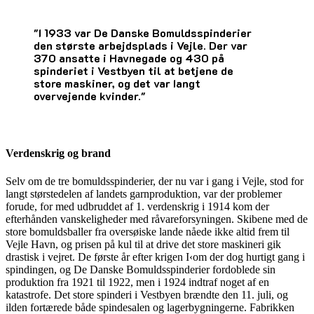
"I 1933 var De Danske Bomuldsspinderier
den største arbejdsplads i Vejle. Der var
370 ansatte i Havnegade og 430 på
spinderiet i Vestbyen til at betjene de
store maskiner, og det var Iangt
overvejende kvinder."
Verdenskrig og brand
Selv om de tre bomuldsspinderier, der nu var i gang i Vejle, stod for
langt størstedelen af landets garnproduktion, var der problemer
forude, for med udbruddet af 1. verdenskrig i 1914 kom der
efterhånden vanskeligheder med råvareforsyningen. Skibene med de
store bomuldsballer fra oversøiske lande nåede ikke altid frem til
Vejle Havn, og prisen på kul til at drive det store maskineri gik
drastisk i vejret. De første år efter krigen I‹om der dog hurtigt gang i
spindingen, og De Danske Bomuldsspinderier fordoblede sin
produktion fra 1921 til 1922, men i 1924 indtraf noget af en
katastrofe. Det store spinderi i Vestbyen brændte den 11. juli, og
ilden fortærede både spindesalen og lagerbygningerne. Fabrikken