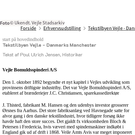
Foto
© Ukendt. Vejle Stadsarkiv
Forside
Erhvervsudstilling
Tekstilbyen Vejle - D
start på hovedindhold
Tekstilbyen Vejle - Danmarks Manchester
senest opdateret 17. februar 2026
Tekst af Poul Ulrich Jensen, Historiker
Vejle Bomuldsspinderi A/S
Den 1. oktober 1892 begyndte et nyt kapitel i Vejles udvikling som
provinsens driftigste industriby. Det var Vejle Bomuldsspinderi A/S,
etableret af brænderiejer J.C. Christiansen, sparekassedirektør
J. Thisted, fabrikant M. Hansen og den udenbys investor grosserer
Ørsnes fra Aarhus. Det store fabriksanlæg ved Havnegade satte for
alvor gang i den danske tekstilindustri, hvor tidligere forsøg ikke
havde haft den store succes. Det gjaldt fx virksomheden Bloch &
Petersen i Fredericia, hvis væveri med spindemaskiner indkøbt i
England gik ud af drift i 1868. Veile Amts Avis var meget imponeret