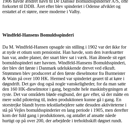
1906 havde ændret navn til De Danske Bomuldsspinderier A/S, ofte
forkortet til DDB. Året efter blev spinderiet i Odense afviklet og
erstattet af et større, mere moderne i Valby.
Windfeld-Hansens Bomuldsspinderi
Da M. Windfeld-Hansen opsagde sin stilling i 1902 var det ikke for
at nyde et otium som pensionist. Han havde, som den iværksætter
han var, andre planer, der snart blev sat i værk. Han åbnede sit eget
bomuldsspinderi nær havnen. Windfeld-Hansens Bomuldsspinderi,
der blev det første i Danmark udelukkende drevet ved elkraft.
Strømmen blev produceret af den første dieselmotor fra Burmeister
& Wain på over 100 HK. Hermed var spinderiet gearet til at køre i
døgndrift. Det gav dog også nogle vanskeligheder, for da man satte
den 160 HK-dieselmotor i gang, begyndte hele maskinbygningen at
ryste. Det var områdets bløde engbund, der gav efter, så der måtte en
mere solid pilotering til, inden produktionen kunne gå i gang. En
storstrejke blandt byens tekstilarbejdere satte desuden aktiviteterne i
stå på Vejles bomuldsspinderier en lang periode i 1905, men derefter
kom der fuld gang i produktionen, og antallet af ansatte nåede
hurtigt op på over 200, der arbejdede i treholdsskift døgnet rundt.