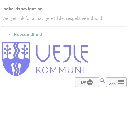
Indholdsnavigation
Vælg et link for at navigere til det respektive indhold.
gå til
Hovedindhold
DA
Menu