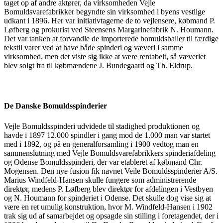
taget op af andre aktører, da virksomheden Vejle
Bomuldsvarefabrikker begyndte sin virksomhed i byens vestlige
udkant i 1896. Her var initiativtagerne de to vejlensere, købmand P.
Løfberg og prokurist ved Steensens Margarinefabrik N. Houmann.
Det var tanken at forvandle de importerede bomuldsballer til færdige
tekstil varer ved at have både spinderi og væveri i samme
virksomhed, men det viste sig ikke at være rentabelt, så væveriet
blev solgt fra til købmændene J. Bundegaard og Th. Eldrup.
De Danske Bomuldsspinderier
Vejle Bomuldsspinderi udvidede til stadighed produktionen og
havde i 1897 12.000 spindler i gang mod de 1.000 man var startet
med i 1892, og på en generalforsamling i 1900 vedtog man en
sammenslutning med Vejle Bomuldsvarefabrikkers spinderiafdeling
og Odense Bomuldsspinderi, der var etableret af købmand Chr.
Mogensen. Den nye fusion fik navnet Veile Bomuldsspinderier A/S.
Marius Windfeld-Hansen skulle fungere som administrerende
direktør, medens P. Løfberg blev direktør for afdelingen i Vestbyen
og N. Houmann for spinderiet i Odense. Det skulle dog vise sig at
være en ret umulig konstruktion, hvor M. Windfeld-Hansen i 1902
trak sig ud af samarbejdet og opsagde sin stilling i foretagendet, der i