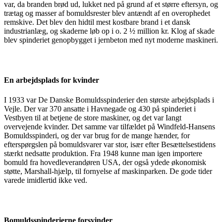
var, da branden brød ud, lukket ned på grund af et større eftersyn, og
trætag og masser af bomuldsrester blev antændt af en overophedet
remskive. Det blev den hidtil mest kostbare brand i et dansk
industrianlæg, og skaderne løb op i o. 2 ½ million kr. Klog af skade
blev spinderiet genopbygget i jernbeton med nyt moderne maskineri.
En arbejdsplads for kvinder
I 1933 var De Danske Bomuldsspinderier den største arbejdsplads i
Vejle. Der var 370 ansatte i Havnegade og 430 på spinderiet i
Vestbyen til at betjene de store maskiner, og det var Iangt
overvejende kvinder. Det samme var tilfældet på Windfeld-Hansens
Bomuldsspinderi, og der var brug for de mange hænder, for
efterspørgslen på bomuldsvarer var stor, især efter Besættelsestidens
stærkt nedsatte produktion. Fra 1948 kunne man igen importere
bomuld fra hovedleverandøren USA, der også ydede økonomisk
støtte, Marshall-hjælp, til fornyelse af maskinparken. De gode tider
varede imidlertid ikke ved.
Bomuldsspinderierne forsvinder