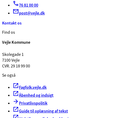
76 81 00 00
post@vejle.dk
Kontakt os
Find os
Vejle Kommune
Skolegade 1
7100 Vejle
CVR. 29 18 99 00
Se også
Fagfolk.vejle.dk
Åbenhed og indsigt
Privatlivspolitik
Guide til oplæsning af tekst