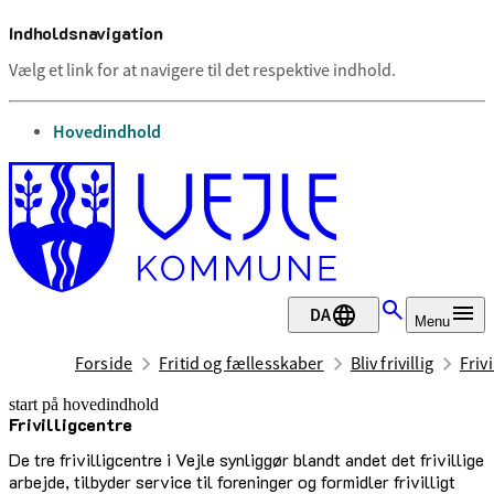
Indholdsnavigation
Vælg et link for at navigere til det respektive indhold.
gå til
Hovedindhold
DA
Menu
Forside
Fritid og fællesskaber
Bliv frivillig
Friv
start på hovedindhold
Frivilligcentre
senest opdateret 26. maj 2026
De tre frivilligcentre i Vejle synliggør blandt andet det frivillige
arbejde, tilbyder service til foreninger og formidler frivilligt