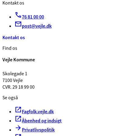
Kontakt os
76 81 00 00
post@vejle.dk
Kontakt os
Find os
Vejle Kommune
Skolegade 1
7100 Vejle
CVR. 29 18 99 00
Se også
Fagfolk.vejle.dk
Åbenhed og indsigt
Privatlivspolitik