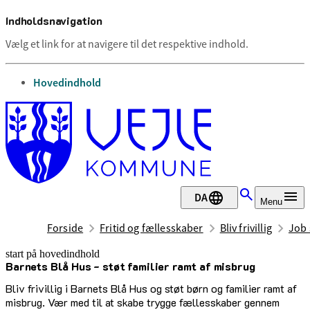
Indholdsnavigation
Vælg et link for at navigere til det respektive indhold.
gå til
Hovedindhold
DA
Menu
Forside
Fritid og fællesskaber
Bliv frivillig
Job 
start på hovedindhold
Barnets Blå Hus - støt familier ramt af misbrug
senest opdateret 24. februar 2025
Bliv frivillig i Barnets Blå Hus og støt børn og familier ramt af
misbrug. Vær med til at skabe trygge fællesskaber gennem