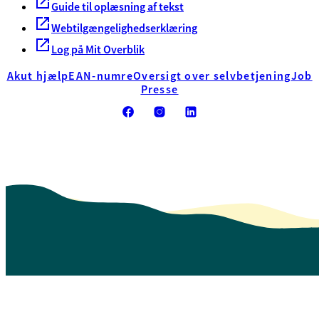
Guide til oplæsning af tekst
Webtilgængelighedserklæring
Log på Mit Overblik
Akut hjælp
EAN-numre
Oversigt over selvbetjening
Job
Presse