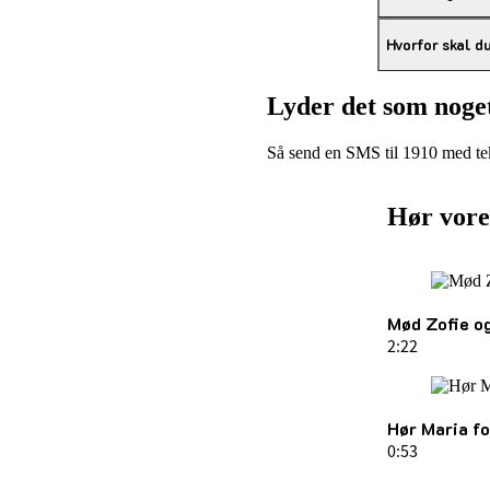
Hvorfor skal d
Lyder det som noget
Så send en SMS til 1910 med tek
Hør vore
Mød Zofie o
2:22
Hør Maria f
0:53