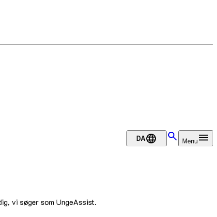
DA
Menu
dig, vi søger som UngeAssist.