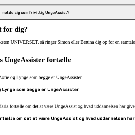
u melde sig som frivillig UngeAssist?
 for dig?
sten UNIVERSET, så ringer Simon eller Bettina dig op for en samtale. V
s UngeAssister fortælle
g Lynge som begge er UngeAssister
ortælle om det at være UngeAssist og hvad uddannelsen har 