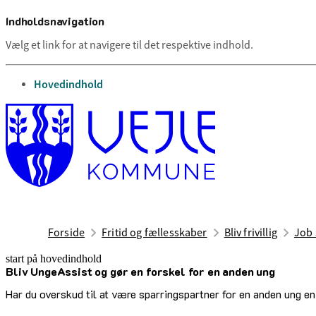
Indholdsnavigation
Vælg et link for at navigere til det respektive indhold.
gå til
Hovedindhold
Forside
Fritid og fællesskaber
Bliv frivillig
Job 
start på hovedindhold
Bliv Unge­Assist og gør en for­skel for en an­den ung
senest opdateret 18. juni 2026
Har du overskud til at være sparringspartner for en anden ung e