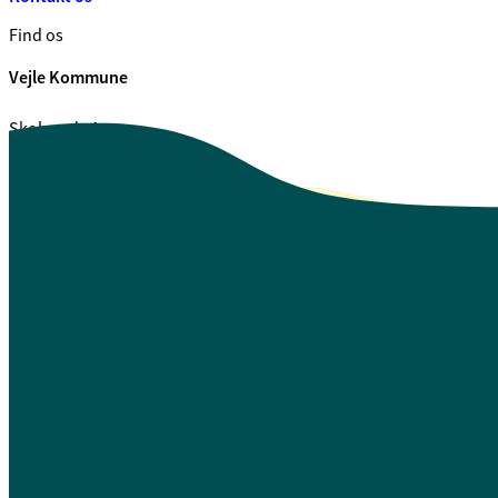
Find os
Vejle Kommune
Skolegade 1
7100 Vejle
CVR. 29 18 99 00
Se også
Fagfolk.vejle.dk
Åbenhed og indsigt
Privatlivspolitik
Guide til oplæsning af tekst
Webtilgængelighedserklæring
Log på Mit Overblik
A