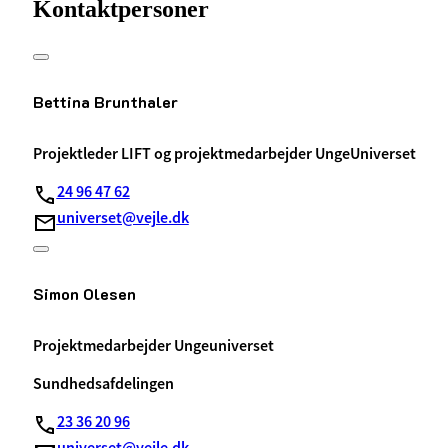
Kontaktpersoner
Bettina Brunthaler
Projektleder LIFT og projektmedarbejder UngeUniverset
24 96 47 62
universet@vejle.dk
Simon Olesen
Projektmedarbejder Ungeuniverset
Sundhedsafdelingen
23 36 20 96
universet@vejle.dk