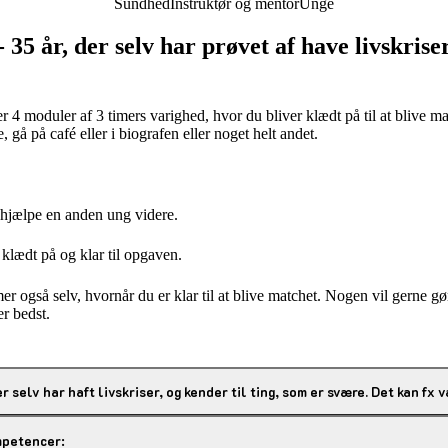
Sundhed
Instruktør og mentor
Unge
 35 år, der selv har prøvet af have livskrise
4 moduler af 3 timers varighed, hvor du bliver klædt på til at blive matc
, gå på café eller i biografen eller noget helt andet.
t hjælpe en anden ung videre.
 klædt på og klar til opgaven.
r også selv, hvornår du er klar til at blive matchet. Nogen vil gerne gø
er bedst.
er selv har haft livskriser, og kender til ting, som er svære. Det kan fx 
mpetencer: