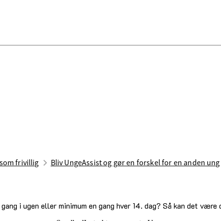
som frivillig
Bliv Unge­Assist og gør en for­skel for en an­den ung
n gang i ugen eller minimum en gang hver 14. dag? Så kan det være 